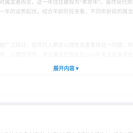
其对属龙者而言，这一年往往被视为“本命年”。虽然现代
一年的运势起伏。结合年龄阶段来看，不同年龄段的属龙
被广泛探讨，但现代人更应以理性态度看待这一问题。年
境、心理状态等。建议属龙的朋友在2026年关注自身成
展开内容▼