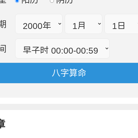
期
间
章