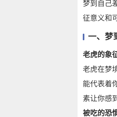
梦到自己
征意义和
一、梦
‌老虎的象征
老虎在梦
能代表着
素让你感
‌被吃的恐惧