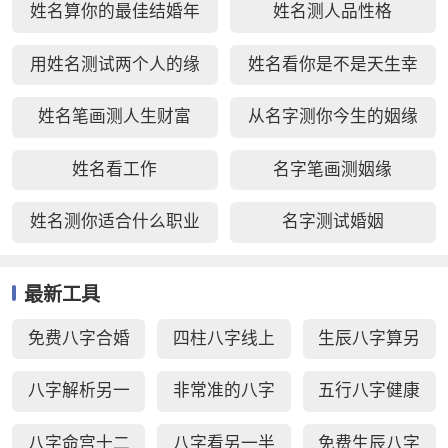
姓名算你的最佳结婚年
姓名测人品性格
纪
用姓名测试两个人的缘
姓名看你是不是天生幸
分
运儿
姓名笔画测人生财富
从名字测你今生的姻缘
姓名看工作
名字笔画测姻缘
姓名测你适合什么职业
名字测试婚姻
最新工具
免费八字合婚
四柱八字线上
生辰八字算另
周易生辰八字
排盘
一半长相
八字解析另一
非常准的八字
五行八字健康
配对
半
日柱秘诀查询
疾病测算
八字命宫十二
八字看另一半
免费生辰八字