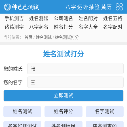
八字
运势
抽签
黄历
手机测吉
姓名测姻
公司测名
姓名配对
姓名五格
凶
缘
诸葛测字
八字起名
姓名打分
名字大全
名字配对
当前位置：
首页
/
姓名测试
/
姓名测试打分
姓名测试打分
您的姓氏
您的名字
姓名测试
姓名评分
名字测试
名字好坏测试
姓名测姻缘
店名测吉凶