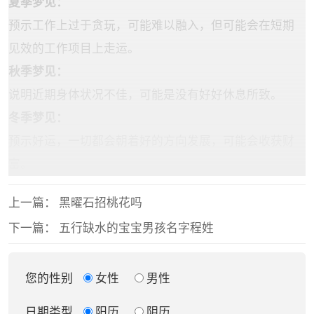
‌夏季梦见‌：
预示工作上过于贪玩，可能难以融入，但可能会在短期
见效的工作项目上走运。
‌秋季梦见‌：
说明近期身体状况不佳，可能是没有好好休息所致。
‌冬季梦见‌：
预示好运，一切都会朝着好的方向发展，可能会收获财
富。
上一篇：
黑曜石招桃花吗
下一篇：
五行缺水的宝宝男孩名字程姓
您的性别
女性
男性
日期类型
阳历
阴历