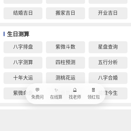
结婚吉日
搬家吉日
开业吉日
生日测算
八字排盘
紫微斗数
星盘查询
八字测算
四柱预测
五行分析
十年大运
测桃花运
八字合婚
💬
✨
🔮
🧧
紫微命盘
称骨算命
前世今生
免费问
在线算
找老师
领红包
运势测算
流年运势
每月运势
每日运势