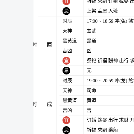
宜
祈福 求嗣 订婚 嫁娶 
忌
上梁 盖屋 入殓
时辰
17:00 ~ 18:59 冲(兔
天神
玄武
黑黄道
黑道
酉时
吉凶
凶
宜
祭祀 祈福 酬神 出行 
忌
无
时辰
19:00 ~ 20:59 冲(龙
天神
司命
黑黄道
黄道
戌时
吉凶
吉
宜
订婚 嫁娶 出行 求财 
忌
祈福 求嗣 乘船