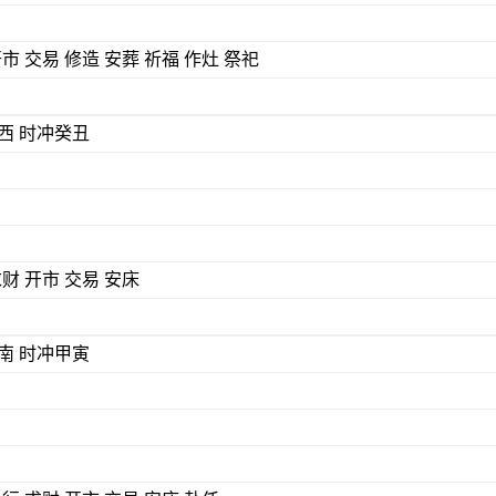
开市 交易 修造 安葬 祈福 作灶 祭祀
) 煞西 时冲癸丑
求财 开市 交易 安床
) 煞南 时冲甲寅