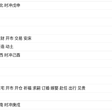
) 煞北 时冲戊申
求财 开市 交易 安床
修造 动土
) 煞西 时冲己酉
入宅 开市 开仓 祈福 求嗣 订婚 嫁娶 赴任 出行 见贵
) 煞南 时冲庚戌