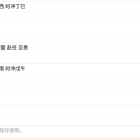
) 煞西 时冲丁巳
嫁娶 赴任 见贵
) 煞南 时冲戊午
保存使用。