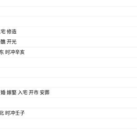
入宅 修造
斋醮 开光
) 煞东 时冲辛亥
订婚 嫁娶 入宅 开市 安葬
) 煞北 时冲壬子