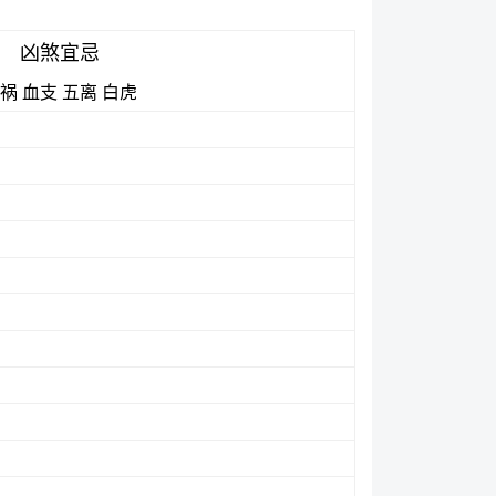
凶煞宜忌
祸
血支
五离
白虎