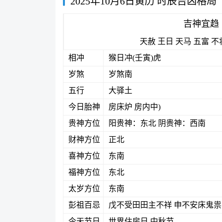
2025年10月6日黄历 时辰吉凶格局
吉神宜趋
天赦
王日
天马
五富
不
相冲
猴日冲(壬寅)虎
岁煞
岁煞南
五行
大驿土
今日胎神
房床炉 房内中)
贵神方位
阳贵神：东北 阴贵神：西南
财神方位
正北
喜神方位
东南
福神方位
东北
太岁方位
东南
彭祖百忌
戊不受田田主不祥 申不安床鬼
今天节日
世界住房日 中秋节