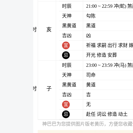
时辰
21:00 ~ 22:59 冲(蛇
天神
勾陈
黑黄道
黑道
亥时
吉凶
凶
宜
祈福 求嗣 出行 求财 
忌
开光 修造 安葬
时辰
23:00 ~ 23:59 冲(马
天神
司命
黑黄道
黄道
子时
吉凶
吉
宜
无
忌
赴任 词讼 修造 动土
神巴巴为您提供图片版老黄历，方便您收藏