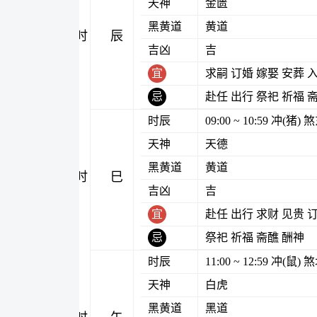
天神
金匮
黑黄道
黄道
辰时
吉凶
吉
宜
求嗣 订婚 嫁娶 安葬 
忌
赴任 出行 祭祀 祈福 
时辰
09:00 ~ 10:59 冲(猪
天神
天德
黑黄道
黄道
巳时
吉凶
吉
宜
赴任 出行 求财 见贵 
忌
祭祀 祈福 斋醮 酬神
时辰
11:00 ~ 12:59 冲(鼠
天神
白虎
黑黄道
黑道