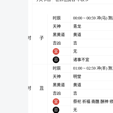
时辰
00:00 ~ 00:59 冲(马
天神
青龙
黑黄道
黄道
子时
吉凶
吉
宜
无
忌
诸事不宜
时辰
01:00 ~ 02:59 冲(羊
天神
明堂
黑黄道
黄道
丑时
吉凶
吉
宜
祭祀 祈福 斋醮 酬神 
忌
无