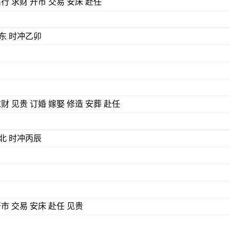
出行 求财 开市 交易 安床 赴任
) 煞东 时冲乙卯
求财 见贵 订婚 嫁娶 修造 安葬 赴任
) 煞北 时冲丙辰
开市 交易 安床 赴任 见贵