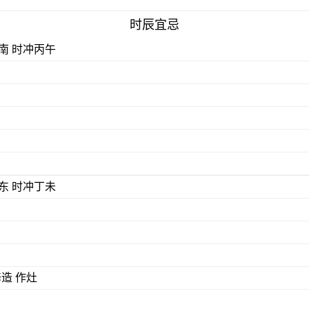
时辰宜忌
) 煞南 时冲丙午
) 煞东 时冲丁未
修造 作灶