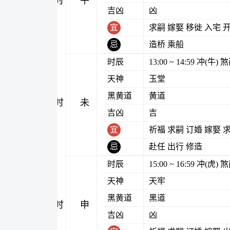
午时
吉凶
凶
宜
求嗣 嫁娶 移徙 入宅 
忌
造桥 乘船
时辰
13:00 ~ 14:59 冲(牛
天神
玉堂
黑黄道
黄道
未时
吉凶
吉
宜
祈福 求嗣 订婚 嫁娶 
忌
赴任 出行 修造
时辰
15:00 ~ 16:59 冲(虎
天神
天牢
黑黄道
黑道
申时
吉凶
凶