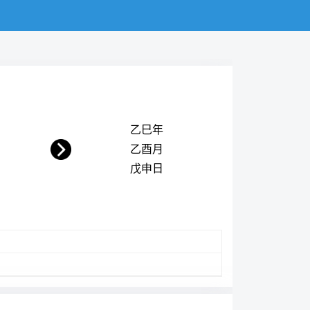
乙巳年
乙酉月
戊申日