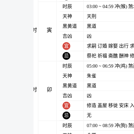
时辰
03:00 ~ 04:59 冲(猴
天神
天刑
黑黄道
黑道
寅时
吉凶
凶
宜
求嗣 订婚 嫁娶 出行 
忌
祭祀 祈福 斋醮 酬神 
时辰
05:00 ~ 06:59 冲(鸡
天神
朱雀
黑黄道
黑道
卯时
吉凶
凶
宜
修造 盖屋 移徙 安床 
忌
无
时辰
07:00 ~ 08:59 冲(狗