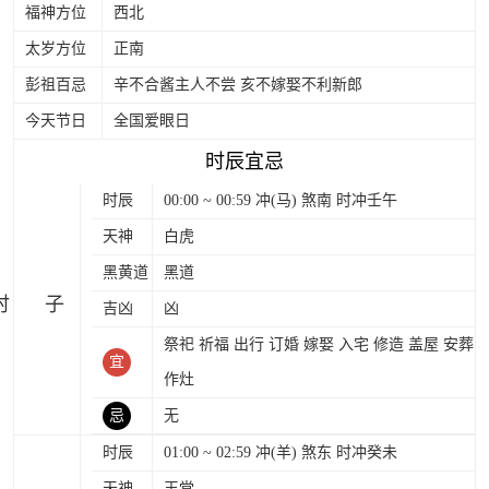
福神方位
西北
太岁方位
正南
彭祖百忌
辛不合酱主人不尝 亥不嫁娶不利新郎
今天节日
全国爱眼日
时辰宜忌
时辰
00:00 ~ 00:59 冲(马) 煞南 时冲壬午
天神
白虎
黑黄道
黑道
时
吉凶
凶
祭祀 祈福 出行 订婚 嫁娶 入宅 修造 盖屋 安葬
宜
作灶
忌
无
时辰
01:00 ~ 02:59 冲(羊) 煞东 时冲癸未
天神
玉堂