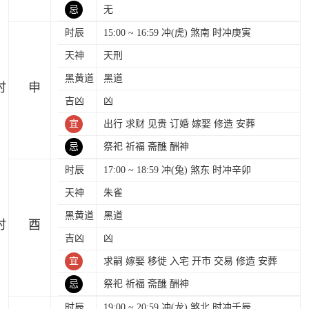
忌
无
时辰
15:00 ~ 16:59 冲(虎) 煞南 时冲庚寅
天神
天刑
黑黄道
黑道
时
吉凶
凶
宜
出行 求财 见贵 订婚 嫁娶 修造 安葬
忌
祭祀 祈福 斋醮 酬神
时辰
17:00 ~ 18:59 冲(兔) 煞东 时冲辛卯
天神
朱雀
黑黄道
黑道
时
吉凶
凶
宜
求嗣 嫁娶 移徙 入宅 开市 交易 修造 安葬
忌
祭祀 祈福 斋醮 酬神
时辰
19:00 ~ 20:59 冲(龙) 煞北 时冲壬辰