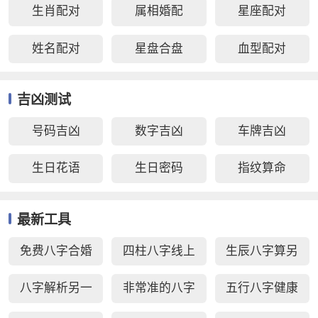
生肖配对
属相婚配
星座配对
姓名配对
星盘合盘
血型配对
吉凶测试
号码吉凶
数字吉凶
车牌吉凶
生日花语
生日密码
指纹算命
最新工具
免费八字合婚
四柱八字线上
生辰八字算另
周易生辰八字
排盘
一半长相
八字解析另一
非常准的八字
五行八字健康
配对
半
日柱秘诀查询
疾病测算