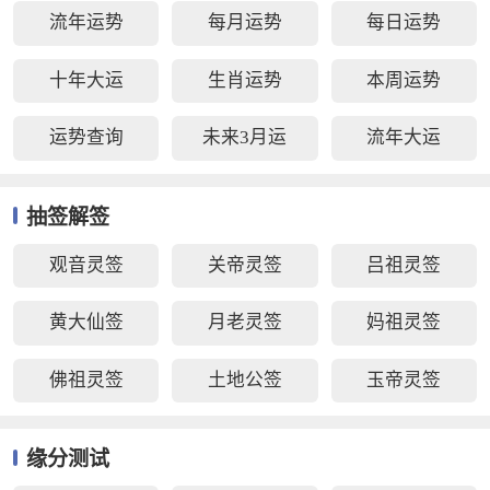
流年运势
每月运势
每日运势
十年大运
生肖运势
本周运势
运势查询
未来3月运
流年大运
抽签解签
观音灵签
关帝灵签
吕祖灵签
黄大仙签
月老灵签
妈祖灵签
佛祖灵签
土地公签
玉帝灵签
缘分测试