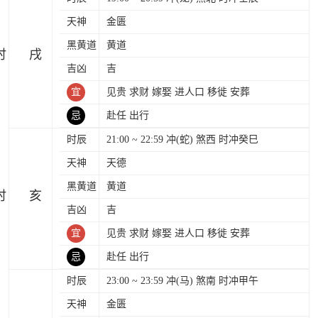
天神
金匮
黑黄道
黄道
时
吉凶
吉
宜
见贵 求财 嫁娶 进人口 移徙 安葬
忌
赴任 出行
时辰
21:00 ~ 22:59 冲(蛇) 煞西 时冲癸巳
天神
天德
黑黄道
黄道
时
吉凶
吉
宜
见贵 求财 嫁娶 进人口 移徙 安葬
忌
赴任 出行
时辰
23:00 ~ 23:59 冲(马) 煞南 时冲甲午
天神
金匮