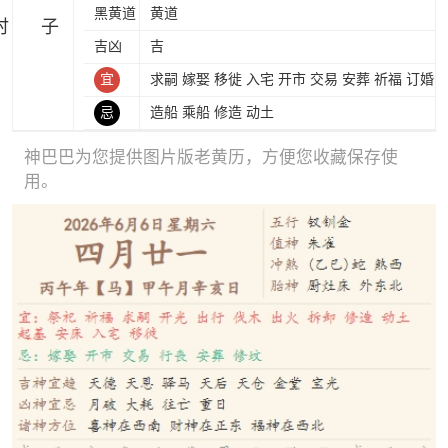
黑黄道
黄道
时
吉凶
吉
宜
求嗣 嫁娶 移徙 入宅 开市 交易 安葬 祈福 订婚
忌
造船 乘船 修造 动土
神巴巴为您提供图片版老黄历，方便您收藏保存使
用。