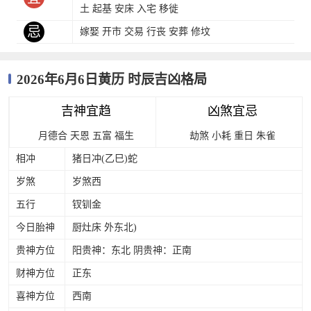
土 起基 安床 入宅 移徙
忌
嫁娶 开市 交易 行丧 安葬 修坟
2026年6月6日黄历 时辰吉凶格局
吉神宜趋
凶煞宜忌
月德合
天恩
五富
福生
劫煞
小耗
重日
朱雀
相冲
猪日冲(乙巳)蛇
岁煞
岁煞西
五行
钗钏金
今日胎神
厨灶床 外东北)
贵神方位
阳贵神：东北 阴贵神：正南
财神方位
正东
喜神方位
西南