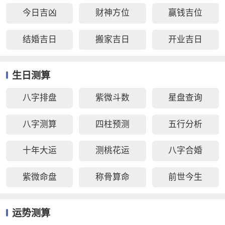
今日吉凶
财神方位
赢钱吉位
结婚吉日
搬家吉日
开业吉日
生日测算
八字排盘
紫微斗数
星盘查询
八字测算
四柱预测
五行分析
十年大运
测桃花运
八字合婚
紫微命盘
称骨算命
前世今生
运势测算