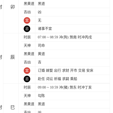
黑黄道
黑道
时
吉凶
凶
宜
无
忌
诸事不宜
时辰
07:00 ~ 08:59 冲(狗) 煞南 时冲丙戌
天神
司命
黑黄道
黄道
时
吉凶
吉
宜
订婚 嫁娶 出行 求财 开市 交易 安床
忌
赴任 词讼 祈福 求嗣 乘船
时辰
09:00 ~ 10:59 冲(猪) 煞东 时冲丁亥
天神
勾陈
黑黄道
黑道
时
吉凶
凶