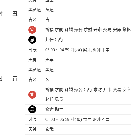
黑黄道
黄道
时
吉凶
吉
宜
祈福 求嗣 订婚 嫁娶 求财 开市 交易 安床 祭祀
忌
赴任 出行
时辰
03:00 ~ 04:59 冲(猴) 煞北 时冲甲申
天神
天牢
黑黄道
黑道
时
吉凶
凶
祈福 求嗣 订婚 嫁娶 出行 求财 开市 交易 安床
宜
赴任 见贵
忌
修造 动土
时辰
05:00 ~ 06:59 冲(鸡) 煞西 时冲乙酉
天神
玄武