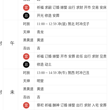
宜
祈福 求嗣 订婚 嫁娶 出行 求财 开市 交易 安床
忌
开光 修造 安葬
时辰
11:00 ~ 12:59 冲(鼠) 煞北 时冲戊子
天神
青龙
黑黄道
黄道
时
吉凶
吉
宜
祈福 订婚 嫁娶 开市 安葬 赴任 出行 求财 见贵
忌
修造 动土
时辰
13:00 ~ 14:59 冲(牛) 煞西 时冲己丑
天神
明堂
黑黄道
黄道
时
吉凶
吉
宜
祭祀 祈福 酬神 订婚 嫁娶 出行 求财 入宅 安葬