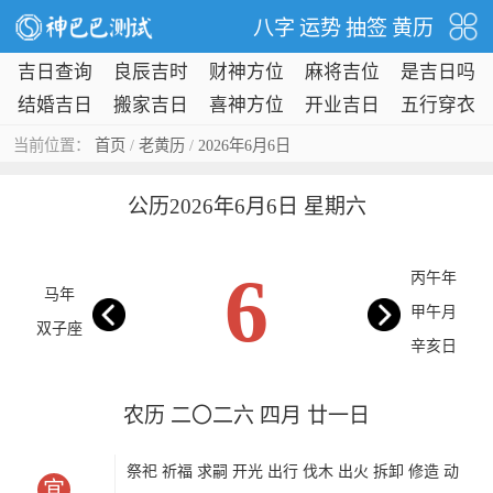
八字
运势
抽签
黄历
吉日查询
良辰吉时
财神方位
麻将吉位
是吉日吗
结婚吉日
搬家吉日
喜神方位
开业吉日
五行穿衣
当前位置：
首页
/
老黄历
/
2026年6月6日
公历2026年6月6日 星期六
6
丙午年
马年
甲午月
双子座
辛亥日
农历 二〇二六 四月 廿一日
祭祀 祈福 求嗣 开光 出行 伐木 出火 拆卸 修造 动
宜