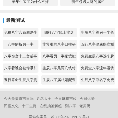
羊年生宝宝为什么不好
明年必遇大财的属相
最新测试
免费八字合婚周易生
四柱八字线上排盘
生辰八字算另一半长
辰八字配对
相
八字解析另一半
非常准的八字日柱秘
五行八字健康疾病测
诀查询
算
八字命宫十二宫断事
八字看另一半家境能
免费生辰八字选车牌
力
号
八字看谁会被你吸引
生辰八字几两几钱对
免费查八字流年运势
照表
五行算命生辰八字测
生辰八字属相婚配查
生辰八字取名字免费
算
询
测试
今天是黄道吉日吗
姓名大全
今日麻将吉位
今日运势
民俗文化
十二生肖
在线抽签解签
测八字
老黄历
网站备案号：苏ICP备2025199186号-1