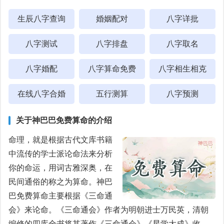
生辰八字查询
婚姻配对
八字详批
八字测试
八字排盘
八字取名
八字婚配
八字算命免费
八字相生相克
在线八字合婚
五行测算
八字预测
关于神巴巴免费算命的介绍
命理，就是根据古代文库书籍
中流传的学士派论命法来分析
你的命运，用词古雅深奥，在
民间通俗的称之为算命。神巴
巴免费算命主要根据《三命通
会》来论命。《三命通会》作者为明朝进士万民英，清朝
编修的四库全书将其著作《三命通会》《星学大成》收