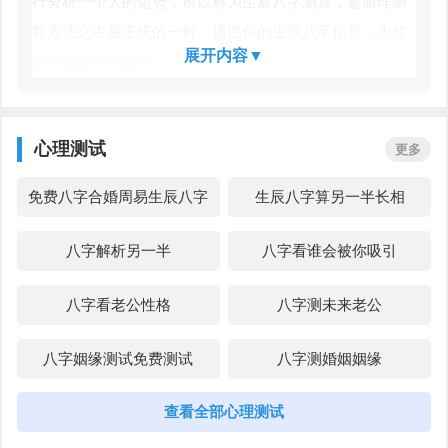
行分析一个人的运势，所以称为生辰八字测算，是命理测
算方法之中最正统的一种。通过你的生辰八字信息，为你
展开内容▼
进行婚姻测试配对。
心理测试
更多
免费八字合婚周易生辰八字
生辰八字算另一半长相
配对
八字解析另一半
八字看谁会被你吸引
八字看老公性格
八字测未来老公
八字姻缘测试免费测试
八字测婚姻姻缘
查看全部心理测试
八字桃花详解
八字测算姻缘