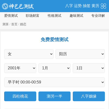
八字
运势
抽签
黄历
爱情测试
职场财富
性格测试
趣味测试
专业详解
测算
/
首页
/
婚恋
免费爱情测试
四柱桃花
测另一半
八字姻缘