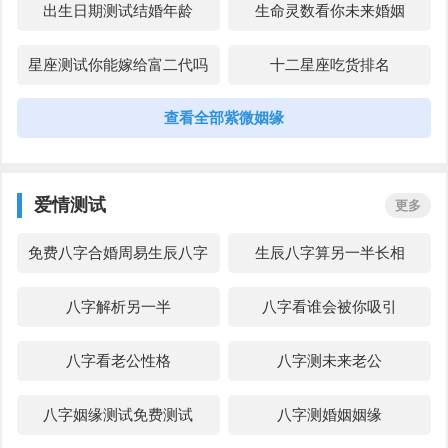
出生日期测试结婚年龄
生命灵数看你未来婚姻
紫微斗数夫妻宫看另一半
上升星座看谁最有钱
星座测试你能嫁给富二代吗
十二星座吃货排名
十二星座追星的表现
生命灵数看现实程度
查看全部紫微姻缘
生命灵数测试你像什么动物
八字测爱情主动还是被动好
姓名测试是否天生一对
八字催旺桃花的方法
名字看两个人是否合适
紫微斗数田宅宫看何时买房
紫微斗数最容易爱上什么人
星盘看能不能复合
爱情测试
更多
占星看嫁豪门
十二星座恋爱后的变化
免费八字合婚周易生辰八字
生辰八字算另一半长相
测一测你婚后的家庭地位
生命灵数看是否外遇
生命灵数测试你成为演员的
生命灵数看前世今生姻缘
配对
八字解析另一半
八字看谁会被你吸引
姓名测试感情现状
八字看五行长相和心性
几率
姓名配对姻缘测试
八字测另一半的性格
八字看老公性格
八字测未来老公
紫微斗数夫妻宫看另一半
上升星座看谁最有钱
八字姻缘测试免费测试
八字测婚姻姻缘
十二星座追星的表现
生命灵数看现实程度