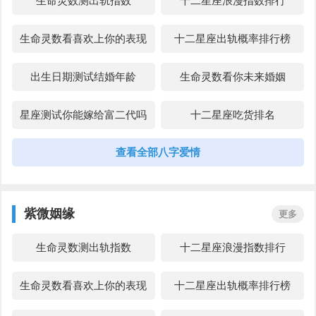
生命灵数测出轨指数
十二星座浪漫指数排行
八字桃花怎么看
八字看桃花
生命灵数看喜欢上你的表现
十二星座出轨概率排行榜
四柱八字看配偶相貌
免费八字测正缘
出生日期测试结婚年龄
生命灵数看你未来婚姻
八字看配偶社会地位
八字夫妻宫怎么看
星座测试你能嫁给富二代吗
十二星座吃货排名
查看全部八字爱情
生命灵数测试你像什么动物
八字测爱情主动还是被动好
名字看两个人是否合适
紫微斗数田宅宫看何时买房
紫微姻缘
更多
占星看嫁豪门
十二星座恋爱后的变化
生命灵数测出轨指数
十二星座浪漫指数排行
生命灵数测试你成为演员的
生命灵数看前世今生姻缘
生命灵数看喜欢上你的表现
十二星座出轨概率排行榜
几率
姓名配对姻缘测试
八字测另一半的性格