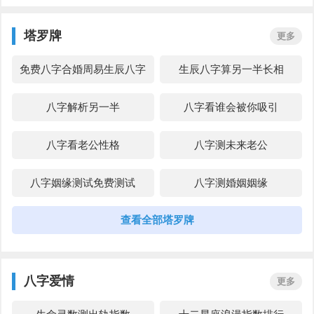
八字姻缘测算
八字测桃花
塔罗牌
更多
八字看正缘
测八字姻缘
免费八字合婚周易生辰八字
生辰八字算另一半长相
八字桃花怎么看
八字看桃花
配对
八字解析另一半
八字看谁会被你吸引
四柱八字看配偶相貌
免费八字测正缘
八字看老公性格
八字测未来老公
八字看配偶社会地位
八字夫妻宫怎么看
八字姻缘测试免费测试
八字测婚姻姻缘
查看全部塔罗牌
八字桃花详解
八字测算姻缘
八字姻缘测算
八字测桃花
八字爱情
更多
八字看正缘
测八字姻缘