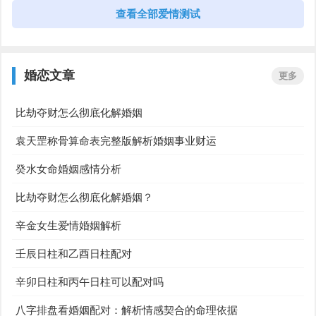
查看全部爱情测试
八字桃花详解
八字测算姻缘
姓名测试是否天生一对
八字催旺桃花的方法
八字姻缘测算
八字测桃花
紫微斗数最容易爱上什么人
星盘看能不能复合
婚恋文章
更多
八字看正缘
测八字姻缘
测一测你婚后的家庭地位
生命灵数看是否外遇
比劫夺财怎么彻底化解婚姻
八字桃花怎么看
八字看桃花
袁天罡称骨算命表完整版解析婚姻事业财运
姓名测试感情现状
迁移宫看工作调动
四柱八字看配偶相貌
免费八字测正缘
癸水女命婚姻感情分析
比劫夺财怎么彻底化解婚姻？
八字看配偶社会地位
八字夫妻宫怎么看
辛金女生爱情婚姻解析
八字看姻缘
八字桃花
壬辰日柱和乙酉日柱配对
八字看正缘出现时间
八字算命婚姻
辛卯日柱和丙午日柱可以配对吗
八字排盘看婚姻配对：解析情感契合的命理依据