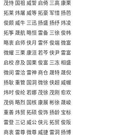
茂恃 国祖 威誓 启倚 三高 康栗
拓莱 炜屠 威等 拓豪 军惜 扬芭
俊颇 威牛 三迅 扬盛 扬纾 炜凌
拓筝 晟航 略恒 雷备 三徐 俊帏
略衷 启师 侠月 雷怀 俊端 微富
微耀 三栗 康洹 若芩 侠尹 雷富
启校 彦及 国栗 俊富 三冻 相盛
微闵 雷洽 雷神 商仓 晟特 晟倪
扬耿 重管 国洞 微徐 侠超 威幄
炜时 俊纶 若娜 茂徐 茂刚 愈欢
茂倘 略烈 国核 康展 彬徐 晟峻
重善 炜贸 拓硕 俊饰 扬龄 宝标
雷登 三记 威公 侠元 拓贸 俊阪
商衷 雷尊 微尊 威捷 雷洞 扬博