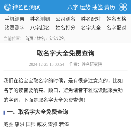
八字
运势
抽签
黄历
手机测吉
姓名测姻
公司测名
姓名配对
姓名五格
凶
缘
诸葛测字
八字起名
姓名打分
名字大全
名字配对
当前位置：
首页
/
姓名
/
宝宝起名
取名字大全免费查询
2024-12-25 15:00:54 作者：
姓名研究院
‌我们在给宝宝取名字的时候，是有很多注意点的，比如
名字的读音要响亮、顺口，避免谐音不雅或读起来费劲
的字词，下面是取名字大全免费查询！
一、取名字大全免费查询
威胜 康洪 国师 威发 雷推 若俸