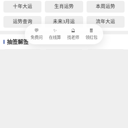
十年大运
生肖运势
本周运势
运势查询
未来3月运
流年大运
💬
✨
🔮
🧧
免费问
在线算
找老师
领红包
抽签解签
观音灵签
关帝灵签
吕祖灵签
黄大仙签
月老灵签
妈祖灵签
佛祖灵签
土地公签
玉帝灵签
缘分测试
生肖配对
属相婚配
星座配对