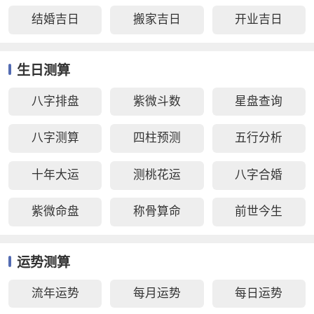
结婚吉日
搬家吉日
开业吉日
生日测算
八字排盘
紫微斗数
星盘查询
八字测算
四柱预测
五行分析
十年大运
测桃花运
八字合婚
紫微命盘
称骨算命
前世今生
运势测算
流年运势
每月运势
每日运势