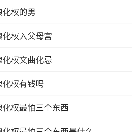
狼化权的男
狼化权入父母宫
狼化权文曲化忌
狼化权有钱吗
狼化权最怕三个东西
狼化权最怕三个东西是什么