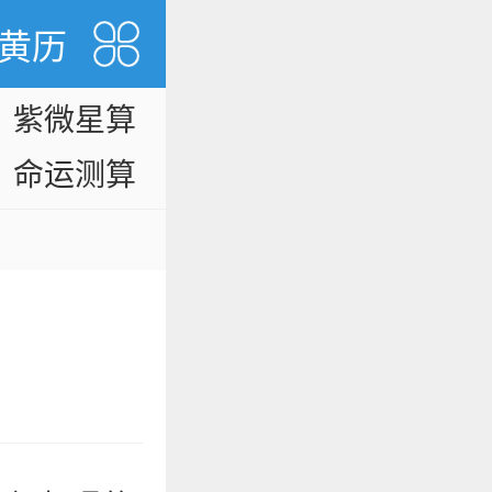
黄历
紫微星算
命
命运测算