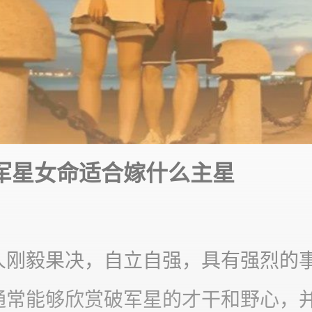
军星女命适合嫁什么主星
人刚毅果决，自立自强，具有强烈的
通常能够欣赏破军星的才干和野心，