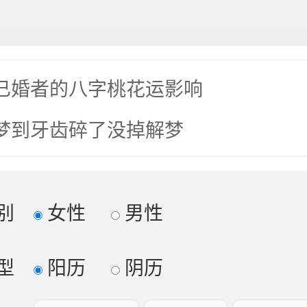
已婚者的八字桃花运影响
梦到牙齿碎了没掉解梦
别
女性
男性
型
阳历
阴历