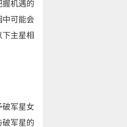
把握机遇的
姻中可能会
以下主星相
予破军星女
与破军星的