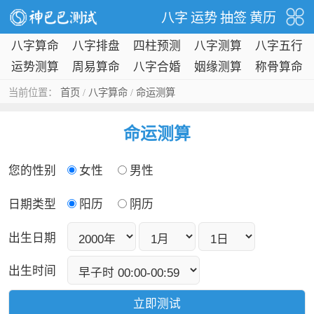
八字
运势
抽签
黄历
八字算命
八字排盘
四柱预测
八字测算
八字五行
运势测算
周易算命
八字合婚
姻缘测算
称骨算命
当前位置：
首页
/
八字算命
/
命运测算
命运测算
您的性别
女性
男性
日期类型
阳历
阴历
出生日期
出生时间