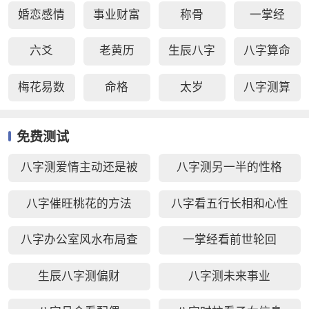
婚恋感情
事业财富
称骨
一掌经
六爻
老黄历
生辰八字
八字算命
梅花易数
命格
太岁
八字测算
免费测试
八字测爱情主动还是被
八字测另一半的性格
动好
八字催旺桃花的方法
八字看五行长相和心性
八字办公室风水布局查
一掌经看前世轮回
询
生辰八字测偏财
八字测未来事业