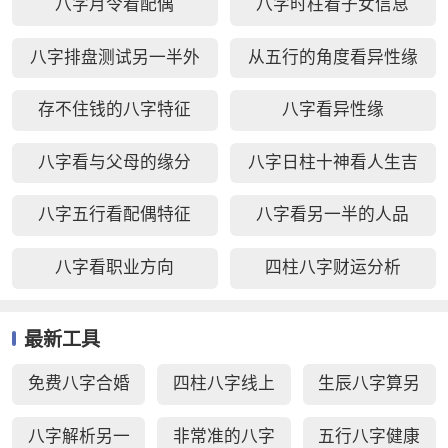
八字月令看配偶
八字时柱看子女信息
八字排盘测试另一半外
从五行的角度看异性缘
貌
存不住钱的八字特征
八字看异性缘
八字看与父母的缘分
八字日柱十神看人生吉
凶
八字五行看配偶特征
八字看另一半的人品
八字看职业方向
四柱八字财运分析
最新工具
免费八字合婚
四柱八字线上
生辰八字算另
周易生辰八字
排盘
一半长相
八字解析另一
非常准的八字
五行八字健康