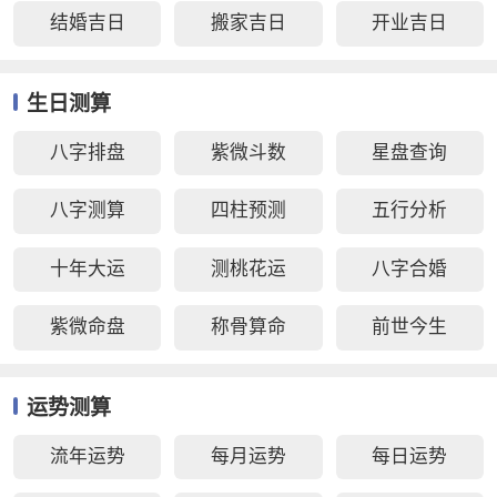
结婚吉日
搬家吉日
开业吉日
生日测算
八字排盘
紫微斗数
星盘查询
八字测算
四柱预测
五行分析
十年大运
测桃花运
八字合婚
紫微命盘
称骨算命
前世今生
运势测算
流年运势
每月运势
每日运势