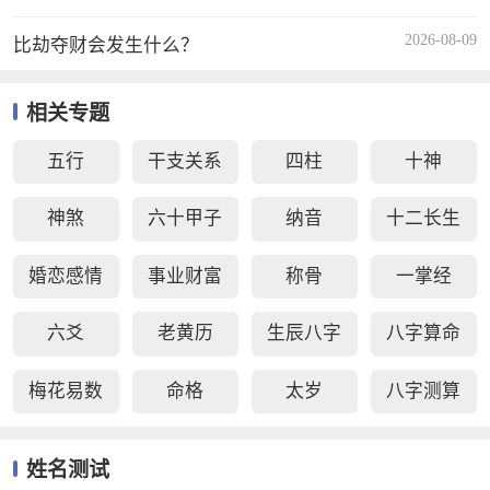
2026-08-09
比劫夺财会发生什么？
相关专题
五行
干支关系
四柱
十神
神煞
六十甲子
纳音
十二长生
婚恋感情
事业财富
称骨
一掌经
六爻
老黄历
生辰八字
八字算命
梅花易数
命格
太岁
八字测算
姓名测试