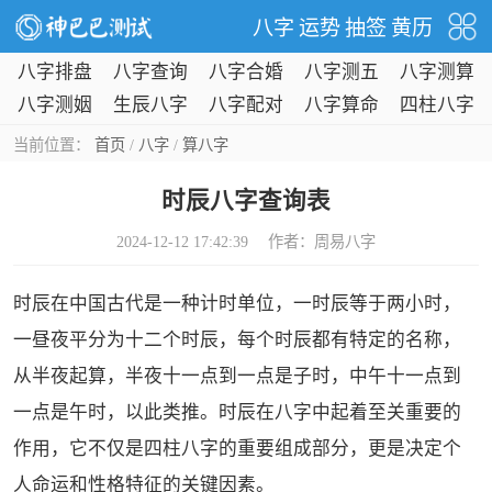
八字
运势
抽签
黄历
八字排盘
八字查询
八字合婚
八字测五
八字测算
行
八字测姻
生辰八字
八字配对
八字算命
四柱八字
缘
当前位置：
首页
/
八字
/
算八字
时辰八字查询表
2024-12-12 17:42:39 作者：
周易八字
时辰在中国古代是一种计时单位，一时辰等于两小时，
一昼夜平分为十二个时辰，每个时辰都有特定的名称，
从半夜起算，半夜十一点到一点是子时，中午十一点到
一点是午时，以此类推。时辰在八字中起着至关重要的
作用，它不仅是四柱八字的重要组成部分，更是决定个
人命运和性格特征的关键因素。