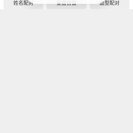
姓名配对
星盘合盘
血型配对
吉凶测试
号码吉凶
数字吉凶
车牌吉凶
生日花语
生日密码
指纹算命
最新工具
免费八字合婚
四柱八字线上
生辰八字算另
周易生辰八字
排盘
一半长相
八字解析另一
非常准的八字
五行八字健康
配对
半
日柱秘诀查询
疾病测算
八字命宫十二
八字看另一半
免费生辰八字
宫断事
家境能力
选车牌号