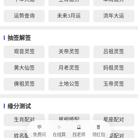
运势查询
未来3月运
流年大运
抽签解签
观音灵签
关帝灵签
吕祖灵签
黄大仙签
月老灵签
妈祖灵签
佛祖灵签
土地公签
玉帝灵签
缘分测试
生肖配对
属相婚配
星座配对
💬
✨
🔮
🧧
免费问
在线算
找老师
领红包
姓名配对
星盘合盘
血型配对