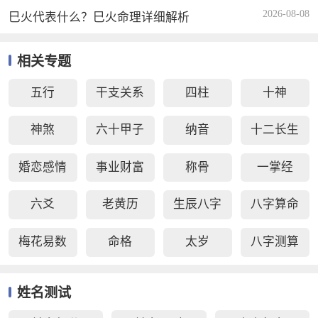
2026-08-08
巳火代表什么？巳火命理详细解析
相关专题
五行
干支关系
四柱
十神
神煞
六十甲子
纳音
十二长生
婚恋感情
事业财富
称骨
一掌经
六爻
老黄历
生辰八字
八字算命
梅花易数
命格
太岁
八字测算
姓名测试