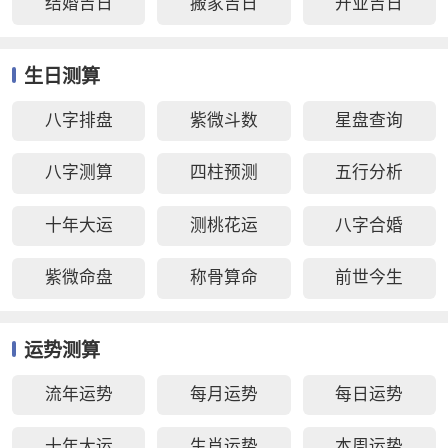
结婚吉日
搬家吉日
开业吉日
生日测算
八字排盘
紫微斗数
星盘查询
八字测算
四柱预测
五行分析
十年大运
测桃花运
八字合婚
紫微命盘
称骨算命
前世今生
运势测算
流年运势
每月运势
每日运势
十年大运
生肖运势
本周运势