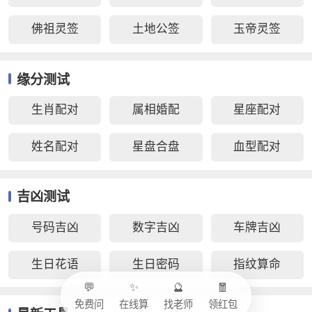
佛祖灵签
土地公签
玉帝灵签
缘分测试
生肖配对
属相婚配
星座配对
姓名配对
星盘合盘
血型配对
吉凶测试
号码吉凶
数字吉凶
车牌吉凶
生日花语
生日密码
指纹算命
💬
✨
🔮
🧧
免费问
在线算
找老师
领红包