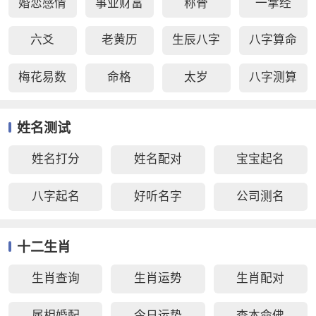
婚恋感情
事业财富
称骨
一掌经
六爻
老黄历
生辰八字
八字算命
梅花易数
命格
太岁
八字测算
姓名测试
姓名打分
姓名配对
宝宝起名
八字起名
好听名字
公司测名
十二生肖
生肖查询
生肖运势
生肖配对
属相婚配
今日运势
查本命佛