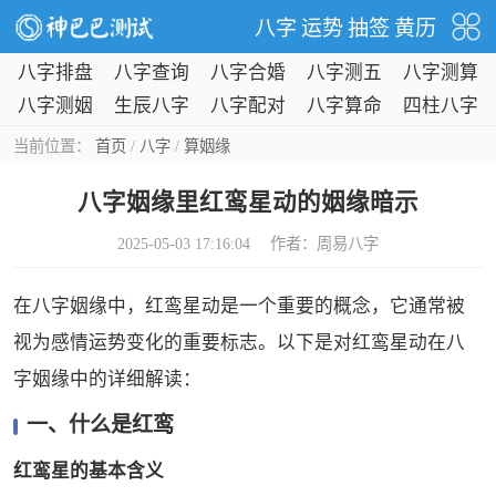
八字
运势
抽签
黄历
八字排盘
八字查询
八字合婚
八字测五
八字测算
行
八字测姻
生辰八字
八字配对
八字算命
四柱八字
缘
当前位置：
首页
/
八字
/
算姻缘
八字姻缘里红鸾星动的姻缘暗示
2025-05-03 17:16:04 作者：
周易八字
在八字姻缘中，红鸾星动是一个重要的概念，它通常被
视为感情运势变化的重要标志。以下是对红鸾星动在八
字姻缘中的详细解读：
一、什么是红鸾
红鸾星的基本含义