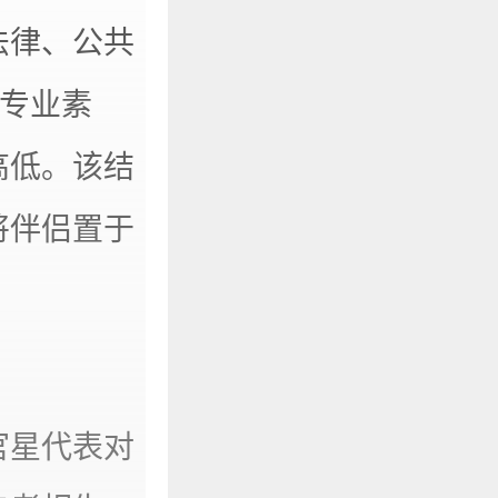
法律、公共
为专业素
高低。该结
将伴侣置于
官星代表对