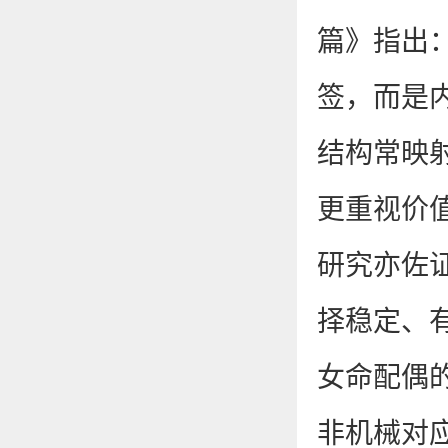
篇》指出
签，而是
结构常映
更重视价
研究亦佐
择稳定、
女命配偶
非机械对