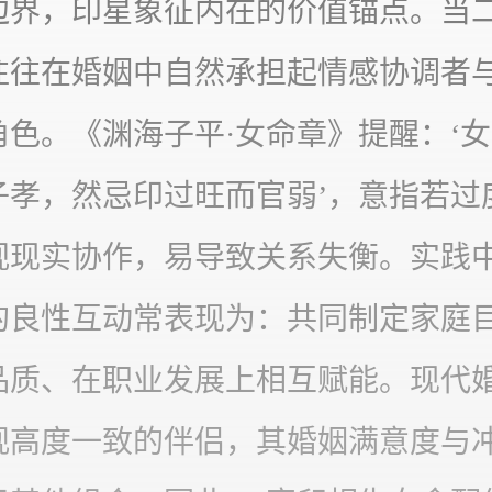
边界，印星象征内在的价值锚点。当
往往在婚姻中自然承担起情感协调者
角色。《渊海子平·女命章》提醒：‘
子孝，然忌印过旺而官弱’，意指若过
视现实协作，易导致关系失衡。实践
的良性互动常表现为：共同制定家庭
品质、在职业发展上相互赋能。现代
观高度一致的伴侣，其婚姻满意度与