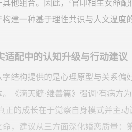
于其他组合。因此，‘官印相生女命配
于构建一种基于理性共识与人文温度
实适配中的认知升级与行动建议
八字结构提供的是心理原型与关系偏
本。《滴天髓·继善篇》强调‘有病方
，真正的成长在于觉察自身模式并主动
女命，建议从三方面深化婚恋质量：