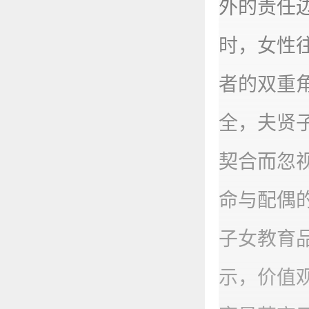
外的责任
时，女性
者的双重
全，夫贤
契合而忽
命与配偶
子女教育
示，价值