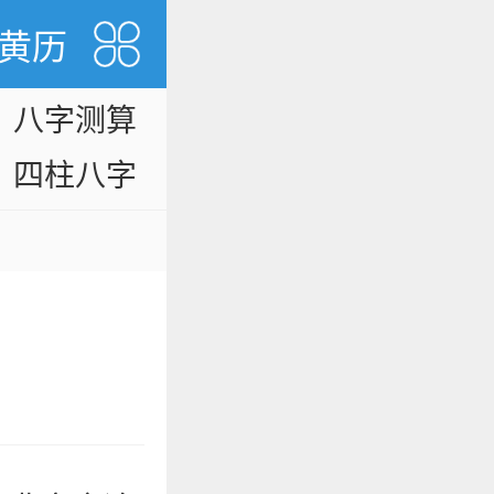
黄历
八字测算
四柱八字