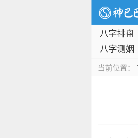
八字排盘
八字测姻
缘
当前位置：