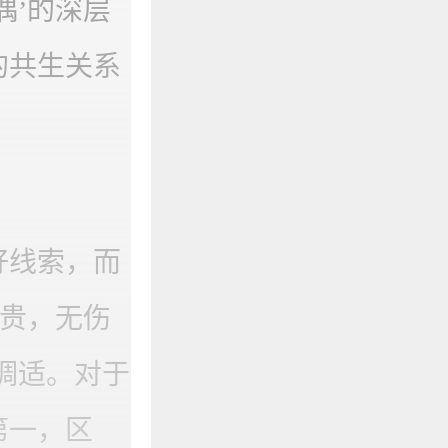
偶’的深层
的共生关系
好线索，而
为贵，无伤
调适。对于
第一，区