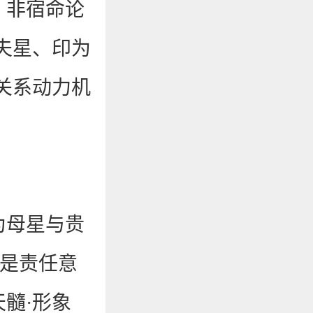
：非宿命论
夫星、印为
关系动力机
为母星与贵
质是责任意
髓·形象