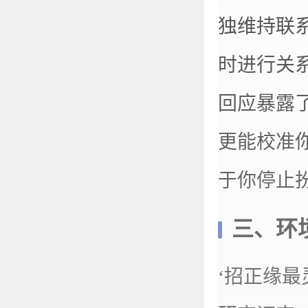
独维持联
时进行关
回应暴露
更能校准
于你停止
三、环
‘招正缘