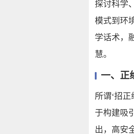
探讨科学
模式到环
学话术，
慧。
一、正
所谓‘招
于构建吸
出，高安