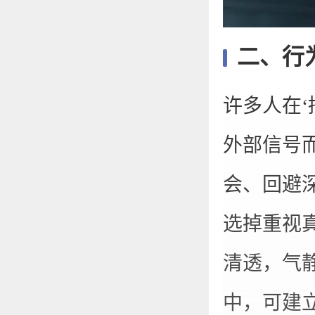
二、行
许多人在
外部信号
会、回避
选掉重视
清透，气
中，可建