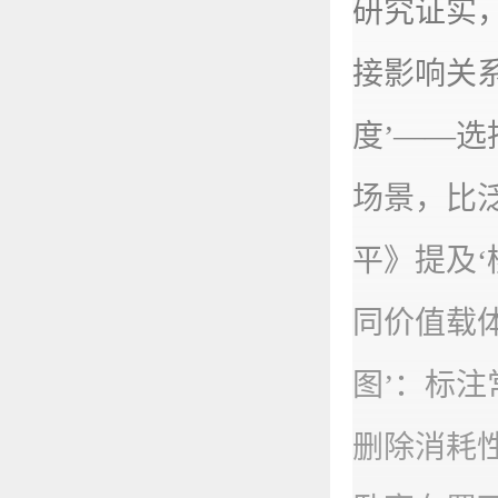
研究证实
接影响关
度’——
场景，比
平》提及
同价值载
图’：标
删除消耗