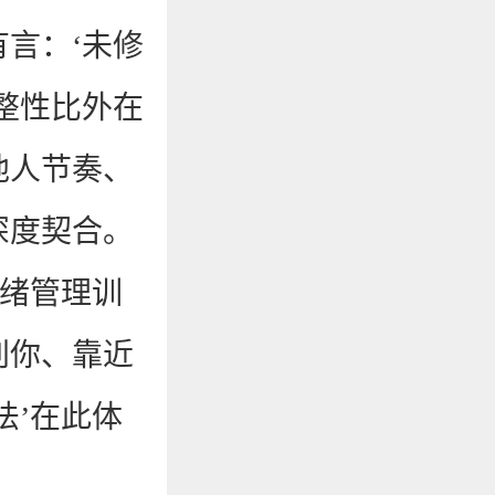
言：‘未修
整性比外在
他人节奏、
深度契合。
情绪管理训
别你、靠近
法’在此体