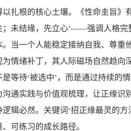
得以扎根的核心土壤。《性命圭旨》有
性；未结缘，先立心’——强调人格完
本。当一个人能稳定接纳自我、尊重
视为情绪补丁，其人际磁场自然趋向
不是等待‘被选中’，而是通过持续的
力沟通实践与价值观梳理，让正缘识
种逻辑必然。关键词‘招正缘最灵的方
量、可练习的成长路径。