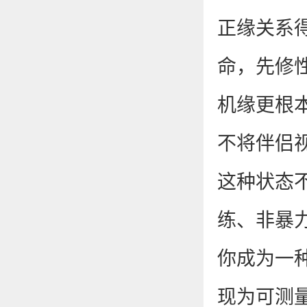
正缘关系
命，先修
机缘更根
不将伴侣
这种状态
练、非暴
你成为一
现为可测