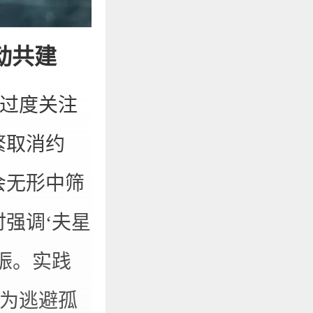
动共建
，过度关注
繁取消约
会无形中筛
强调‘夫星
振。实践
不为逃避孤