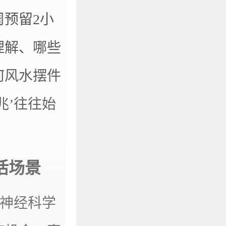
预留2小
理解、哪些
何风水摆件
兆’往往始
活场景
。神经科学