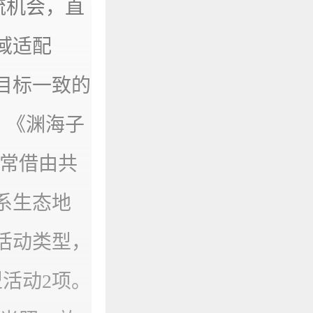
流机会，直
域适配
目标一致的
。《渊海子
缘常借由共
系生态地
活动类型，
活动2项。