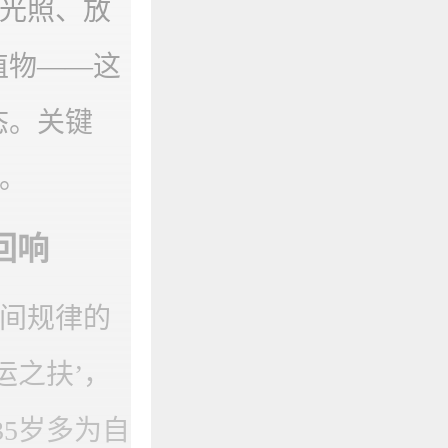
然光照、放
植物——这
态。关键
计。
回响
时间规律的
运之扶’，
35岁多为自