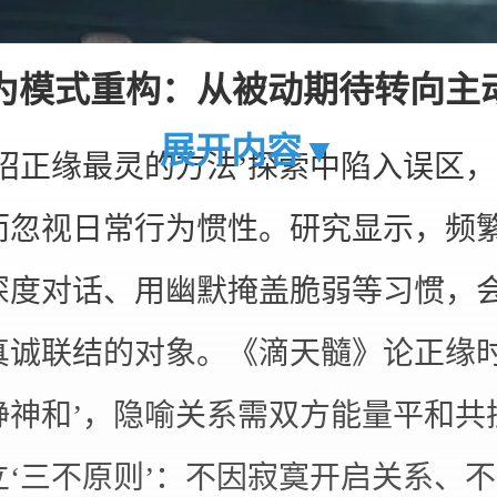
为模式重构：从被动期待转向主
展开内容▼
‘招正缘最灵的方法’探索中陷入误区
而忽视日常行为惯性。研究显示，频
深度对话、用幽默掩盖脆弱等习惯，
真诚联结的对象。《滴天髓》论正缘时
静神和’，隐喻关系需双方能量平和共
立‘三不原则’：不因寂寞开启关系、