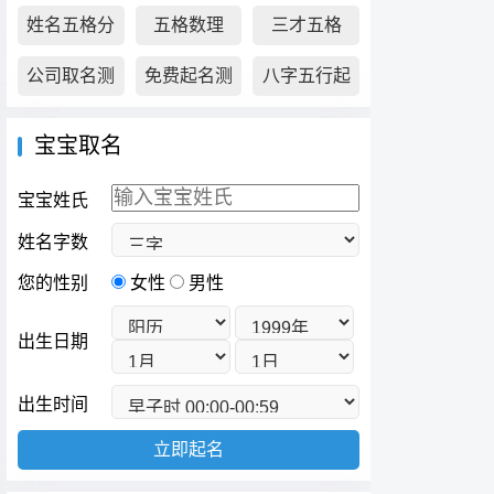
凶
凶
试
姓名五格分
五格数理
三才五格
析
公司取名测
免费起名测
八字五行起
算
名
名
宝宝取名
宝宝姓氏
姓名字数
您的性别
女性
男性
出生日期
出生时间