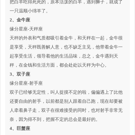
把白羊吃得死死的，原本活泼的白羊，遇到狮子，就成了
一只温顺小绵羊了。
2、金牛座
缘分星座-天秤座
天秤的外表和气质都吸引着金牛，和天秤在一起，金牛很
是享受，天秤既善解人意，也不缺乏主见，他带着金牛一
起享受生活，领导着他的生活品味，总之，金牛遇到天
秤，在金钱和生活方面，都会处处以天秤为中心。
3、双子座
缘分星座-射手座
双子已经够无定性，叫人捉摸不定的啦，偏偏遇上了比他
还要自由的射手，以前都是别人跟着自己跑，现在却要被
人牵着鼻子走，双子在很难接受的同时，也对射手非常无
奈，因为得不到，把握不定的总会是最好的。
4、巨蟹座