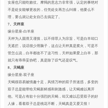
女座也只能吃败仗。摩羯的意志力非常强，认定的事绝对
不是处女能够更改的，任凭处女再怎么纠缠，他要么不
理，要么就让处女自己去搞定了。
7、天秤座
缘分星座-白羊座
天秤为人圆滑又谨慎，以不得罪人为宗旨，可是白羊却口
无遮拦，说话很少用脑子，这点让天秤真是窝火，可是不
管怎么说，白羊都改不了这习性，天秤如果爱上白羊，那
就只有乖乖妥协吧，真是除了叹气还是叹气。
8、天蝎座
缘分星座-双子座
天蝎很容易被情趣十足，风情万种的双子所迷惑，多变的
双子总是能带给天蝎新鲜感和刺激感，让天蝎难以离开
他。可是占有欲十分强烈的天蝎，却又难以忍受双子的好
人缘，看着双子总是桃花不断，天蝎真是又爱又恨！