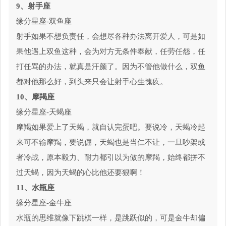
9、射手座
缘分星座-双鱼座
射手如果不想负责任，会想尽各种办法离开爱人，可是如
果他遇上双鱼这种，会为对方无条件奉献，任劳任怨，任
打任骂的办法，就真是汗颜了。因为不管他做什么，双鱼
都对他那么好，到头来只会让射手心生愧疚。
10、摩羯座
缘分星座-天蝎座
摩羯如果爱上了天蝎，就自认完蛋吧。要说冷，天蝎冷起
来可不输摩羯，要说倔，天蝎也是当仁不让，一旦吵架或
者冷战，原本毅力、耐力都引以为傲的摩羯，始终都拼不
过天蝎，因为天蝎的心比他还要狠啊！
11、水瓶座
缘分星座-金牛座
水瓶的思维就像下跳棋一样，是跳跃似的，可是金牛却偏