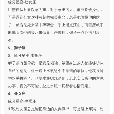
缘分星座-处女座
巨蟹自认凡事以家为重，对于家里的大小事务都会操心，
可是遇到处女这种苛刻的完美主义，总是能够挑他的岔
子，就看见处女嘴中碎碎念，手上指点江山，而巨蟹就不
断地听着他的提示来做事，悲惨哪，偏还一点办法都没
有。
5、狮子座
5、缘分星座-水瓶座
狮子很有领导欲，是意见领袖，希望身边的人都能够听从
自己的意见，但一遇上水瓶这个不靠谱的家伙，他就只能
举双手投降了。想要水瓶循规蹈矩，老老实实听他的意见
办事，真的不可能，总之水瓶一切都看心情而定。
6、处女座
缘分星座-摩羯座
都说处女座总是能把身边的人弄疯掉，可是碰上摩羯，处