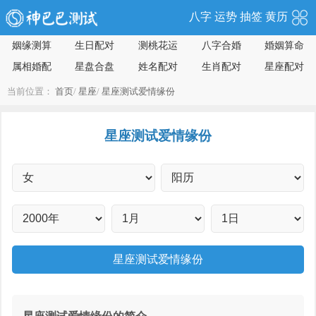
八字
运势
抽签
黄历
姻缘测算
生日配对
测桃花运
八字合婚
婚姻算命
属相婚配
星盘合盘
姓名配对
生肖配对
星座配对
当前位置：
首页
/
星座
/
星座测试爱情缘份
星座测试爱情缘份
星座测试爱情缘份