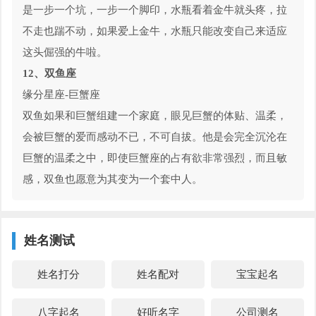
是一步一个坑，一步一个脚印，水瓶看着金牛就头疼，拉
不走也踹不动，如果爱上金牛，水瓶只能改变自己来适应
这头倔强的牛啦。
12、双鱼座
缘分星座-巨蟹座
双鱼如果和巨蟹组建一个家庭，眼见巨蟹的体贴、温柔，
会被巨蟹的爱而感动不已，不可自拔。他是会完全沉沦在
巨蟹的温柔之中，即使巨蟹座的占有欲非常强烈，而且敏
感，双鱼也愿意为其变为一个套中人。
姓名测试
姓名打分
姓名配对
宝宝起名
八字起名
好听名字
公司测名