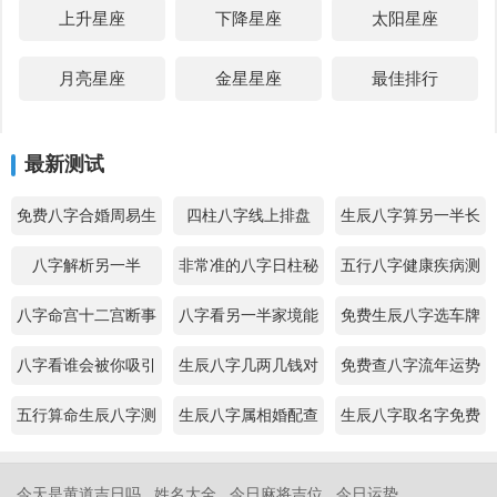
上升星座
下降星座
太阳星座
月亮星座
金星星座
最佳排行
最新测试
免费八字合婚周易生
四柱八字线上排盘
生辰八字算另一半长
辰八字配对
相
八字解析另一半
非常准的八字日柱秘
五行八字健康疾病测
诀查询
算
八字命宫十二宫断事
八字看另一半家境能
免费生辰八字选车牌
力
号
八字看谁会被你吸引
生辰八字几两几钱对
免费查八字流年运势
照表
五行算命生辰八字测
生辰八字属相婚配查
生辰八字取名字免费
算
询
测试
今天是黄道吉日吗
姓名大全
今日麻将吉位
今日运势