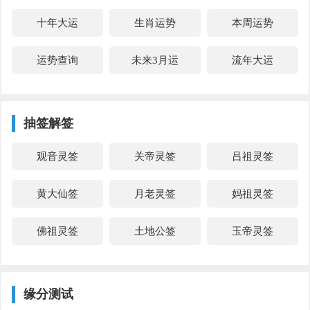
十年大运
生肖运势
本周运势
运势查询
未来3月运
流年大运
抽签解签
观音灵签
关帝灵签
吕祖灵签
黄大仙签
月老灵签
妈祖灵签
佛祖灵签
土地公签
玉帝灵签
缘分测试