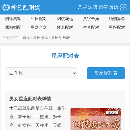
八字
运势
抽签
黄历
姻缘测算
生日配对
测桃花运
八字合婚
婚姻算命
属相婚配
星盘合盘
姓名配对
生肖配对
星座配对
当前位置：
首页
/
星座测试
/
星座配对表
星座配对表
星座配对表
男女星座配对表详情
十二星座以此是白羊座、金牛
座、双子座、巨蟹座、狮子
座、处女座、天秤座、天蝎