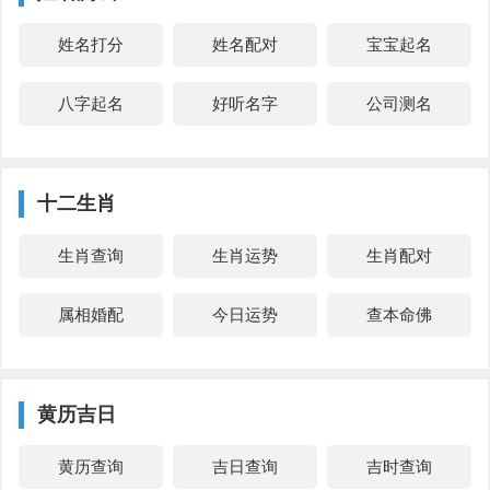
姓名打分
姓名配对
宝宝起名
八字起名
好听名字
公司测名
十二生肖
生肖查询
生肖运势
生肖配对
属相婚配
今日运势
查本命佛
黄历吉日
黄历查询
吉日查询
吉时查询