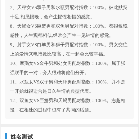
7、天秤女VS双子男和水瓶男配对指数：100%。彼此默契
十足,相见恨晚，会产生惺惺相惜的感觉。
8、天蝎女VS巨蟹男和双鱼男配对指数：100%。都很敏锐
感性，人生观都相似,经常会产生一见钟情的感觉。
9、射手女VS白羊男和狮子男配对指数：100%。男女交往
上的爱情来电指数比较高，在一起会比较幸福。
10、摩羯女VS金牛男和处女男配对指数：100%。属于强
强联手的一对，旁人很难将他们分开。
11、水瓶女VS双子男和天秤男配对指数：100%。并不是
一开始就很适合是日久生情的典型代表。
12、双鱼女VS巨蟹男和天蝎男配对指数：100%。志趣相
投，在相处的过程中也有了共同的话题。
姓名测试