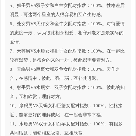
5、狮子男VS双子女和白羊女配对指数：100%。性格差异
明显，可这两个星座的人很容易相互产生好感。
6、处女男VS天秤女和金牛女配对指数：100%。对待爱情
的态度一致，认为彼此相亲相爱，相守到老才是最实际的
爱情。
7、天秤男VS水瓶女和射手女配对指数：100%。在一起比
较有默契，是很合的来的一对，彼此都需要着对方。
8、天蝎男VS巨蟹女和双鱼女配对指数：100%。天作之
合，在感情中，彼此一强一弱，互补共进退。
9、射手男VS水瓶女、双子女配对指数：100%。彼此的知
音，互相欣赏，理解对方。
10、摩羯男VS天蝎女和巨蟹女配对指数：100%。性格接
近，能够更好的理解彼此，在一起会非常幸福。
11、水瓶男VS双子女和白羊女配对指数：100%。有很多
共同话题，能够相互吸引、互相欣赏。