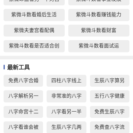
己好不好
紫微斗数看婚后生活
紫微斗数看赚钱能力
紫微夫妻宫看配偶
紫微斗数看财富
紫微斗数看是否适合创
紫微斗数看面试运
业
最新工具
免费八字合婚
四柱八字线上
生辰八字算另
周易生辰八字
排盘
一半长相
八字解析另一
非常准的八字
五行八字健康
配对
半
日柱秘诀查询
疾病测算
八字命宫十二
八字看另一半
免费生辰八字
宫断事
家境能力
选车牌号
八字看谁会被
生辰八字几两
免费查八字流