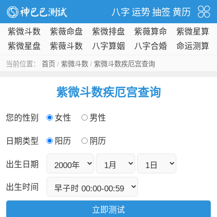
八字
运势
抽签
黄历
紫微斗数
紫薇命盘
紫微排盘
紫薇算命
紫微星算
命
紫微星盘
紫薇斗数
八字算姻
八字合婚
命运测算
缘
当前位置：
首页
/
紫微斗数
/
紫微斗数疾厄宫查询
紫微斗数疾厄宫查询
您的性别
女性
男性
日期类型
阳历
阴历
出生日期
出生时间