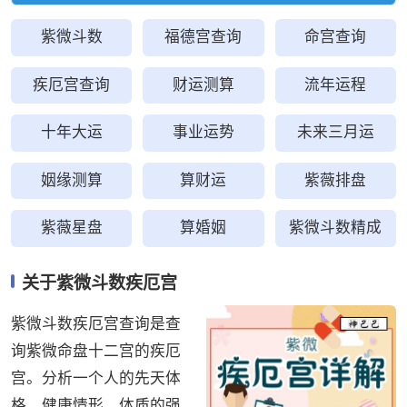
紫微斗数
福德宫查询
命宫查询
疾厄宫查询
财运测算
流年运程
十年大运
事业运势
未来三月运
姻缘测算
算财运
紫薇排盘
紫薇星盘
算婚姻
紫微斗数精成
关于紫微斗数疾厄宫
紫微斗数疾厄宫查询是查
询紫微命盘十二宫的疾厄
宫。分析一个人的先天体
格、健康情形、体质的强