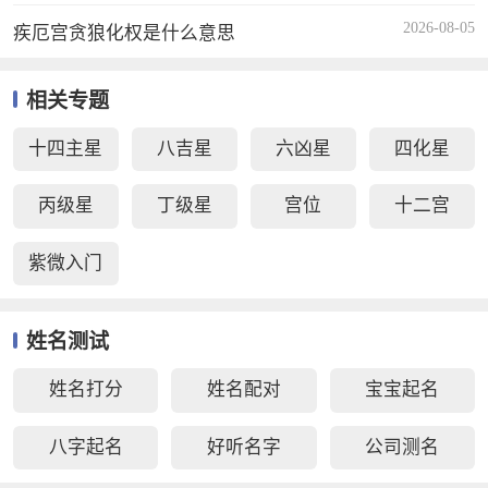
2026-08-05
疾厄宫贪狼化权是什么意思
相关专题
十四主星
八吉星
六凶星
四化星
丙级星
丁级星
宫位
十二宫
紫微入门
姓名测试
姓名打分
姓名配对
宝宝起名
八字起名
好听名字
公司测名