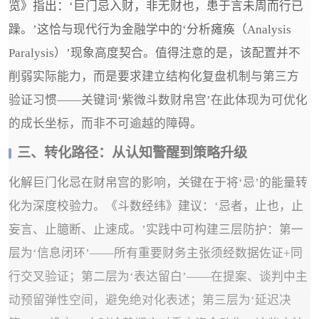
览》指出：‘巨门忌入财，非无财也，患于言未周而行已
躁。’这恰与现代行为金融学中的‘分析瘫痪（Analysis
Paralysis）’现象高度契合。值得注意的是，该配置并不
削弱实际能力，而是要求建立结构化复盘机制与第三方
验证习惯——关键词‘紫微斗数财帛宫’在此体现为可优化
的成长坐标，而非不可逾越的障碍。
三、转化路径：从认知警醒到策略升级
化解巨门化忌在财帛宫的影响，关键在于将‘忌’的能量转
化为深度校验力。《斗数经纬》建议：‘忌者，止也，止
妄言、止臆断、止速成。’实践中可构建三层防护：第一
层为‘信息闭环’——所有重要财务主张须经数据佐证+同
行交叉验证；第二层为‘表达留白’——在提案、谈判中主
动预留弹性空间，避免绝对化表述；第三层为‘延迟决