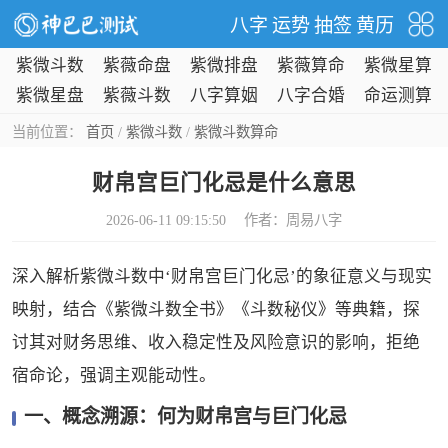
八字
运势
抽签
黄历
紫微斗数
紫薇命盘
紫微排盘
紫薇算命
紫微星算
命
紫微星盘
紫薇斗数
八字算姻
八字合婚
命运测算
缘
当前位置：
首页
/
紫微斗数
/
紫微斗数算命
财帛宫巨门化忌是什么意思
2026-06-11 09:15:50 作者：
周易八字
深入解析紫微斗数中‘财帛宫巨门化忌’的象征意义与现实
映射，结合《紫微斗数全书》《斗数秘仪》等典籍，探
讨其对财务思维、收入稳定性及风险意识的影响，拒绝
宿命论，强调主观能动性。
一、概念溯源：何为财帛宫与巨门化忌