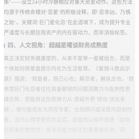
策’——设立24小时冷静期应对重大资金动作。这些方法
均源于传统命理对‘忌星’的积极诠释，即‘忌非凶，乃慎
之始’。关键词‘巨门星化忌’在此语境下，成为提升专业
严谨度与长期信用资产的内在驱动力，而非消极标签。
四、人文视角：超越星曜谈财务成熟度
真正决定财务健康度的，从来不是单一星曜组合，而是
个体如何将星盘提示内化为生活智慧。《紫微斗数启示
录》强调：‘观盘者，观己心也；解忌者，解执念也。’财
帛宫巨门化忌者往往具备敏锐的问题洞察力与批判性思
维优势，若能将这份思辨力从‘质疑外界’转向‘优化系
统’，便可能成长为风控专家、合规顾问或深度内容创作
者。当代心理学研究亦证实，适度的认知不适感（如化
忌带来的警觉性）是专业能力跃迁的重要催化剂。因