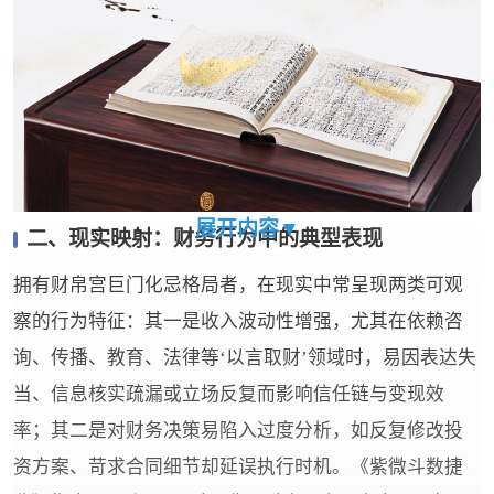
展开内容▼
二、现实映射：财务行为中的典型表现
拥有财帛宫巨门化忌格局者，在现实中常呈现两类可观
察的行为特征：其一是收入波动性增强，尤其在依赖咨
询、传播、教育、法律等‘以言取财’领域时，易因表达失
当、信息核实疏漏或立场反复而影响信任链与变现效
率；其二是对财务决策易陷入过度分析，如反复修改投
资方案、苛求合同细节却延误执行时机。《紫微斗数捷