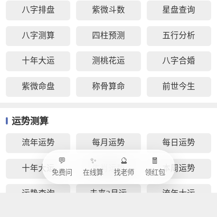
八字排盘
紫微斗数
星盘查询
八字测算
四柱预测
五行分析
十年大运
测桃花运
八字合婚
紫微命盘
称骨算命
前世今生
运势测算
流年运势
每月运势
每日运势
💬
✨
🔮
🧧
十年大运
生肖运势
本周运势
免费问
在线算
找老师
领红包
运势查询
未来3月运
流年大运