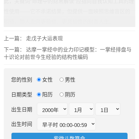
此，关键词‘命理中的财帛解读’应指向自我认知工具的理
性使用——它不承诺结果，但提供一面映照思维盲区的
明镜，助人走向更稳健、更具韧性的财富人生。
上一篇：
走戊子大运表现
下一篇：
达摩一掌经中的业力印记模型：一掌经排盘与
十识论对前世今生经验的结构性编码
您的性别
女性
男性
日期类型
阳历
阴历
出生日期
出生时间