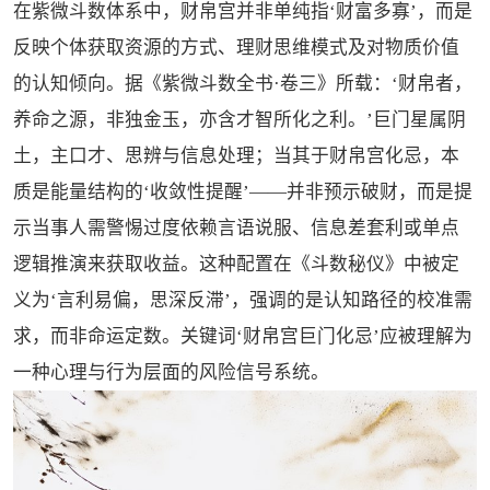
在紫微斗数体系中，财帛宫并非单纯指‘财富多寡’，而是
反映个体获取资源的方式、理财思维模式及对物质价值
的认知倾向。据《紫微斗数全书·卷三》所载：‘财帛者，
养命之源，非独金玉，亦含才智所化之利。’巨门星属阴
土，主口才、思辨与信息处理；当其于财帛宫化忌，本
质是能量结构的‘收敛性提醒’——并非预示破财，而是提
示当事人需警惕过度依赖言语说服、信息差套利或单点
逻辑推演来获取收益。这种配置在《斗数秘仪》中被定
义为‘言利易偏，思深反滞’，强调的是认知路径的校准需
求，而非命运定数。关键词‘财帛宫巨门化忌’应被理解为
一种心理与行为层面的风险信号系统。