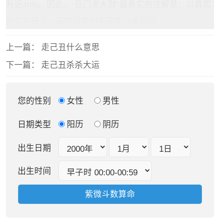
升近40%。因此，‘巨门发大财’最务实的注解是：以真实
能力为锚点，在时间复利中完成价值兑现。
上一篇：
走己丑什么意思
下一篇：
走己丑杀杀大运
您的性别
女性
男性
日期类型
阳历
阴历
出生日期
出生时间