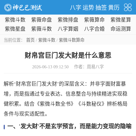
八字
运势
抽签
黄历
紫微斗数
紫薇命盘
紫微排盘
紫薇算命
紫微星算
命
紫微星盘
紫薇斗数
八字算姻
八字合婚
命运测算
缘
当前位置：
首页
/
紫微斗数
/
紫微斗数算命
财帛宫巨门发大财是什么意思
2026-06-13 09:12:50 作者：
周易八字
解析‘财帛宫巨门发大财’的深层含义：并非字面财富暴
增，而是指通过专业表达、信息整合与持续精进实现稳
健积累。结合《紫微斗数全书》《斗数秘仪》辨析格局
条件与现实适配性。
一、'发大财'不是玄学预言，而是能力变现的隐喻