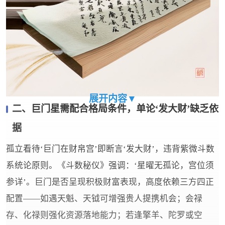
展开内容▼
二、巨门星需配合格局条件，单论‘发大财’缺乏依
据
孤立看待‘巨门在财帛宫’即断言‘发大财’，违背紫微斗数
系统论原则。《斗数秘仪》强调：‘星曜无孤论，宫位须
参详’。巨门是否呈现积极财富表现，高度依赖三方四正
配置——如遇天魁、天钺可增强贵人提携机会；会禄
存、化禄则强化资源落地能力；若逢擎羊、陀罗或空