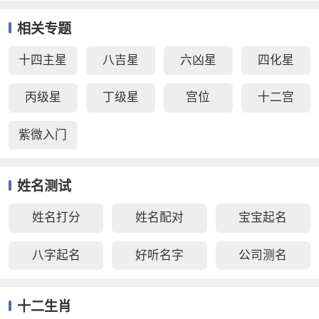
相关专题
十四主星
八吉星
六凶星
四化星
丙级星
丁级星
宫位
十二宫
紫微入门
姓名测试
姓名打分
姓名配对
宝宝起名
八字起名
好听名字
公司测名
十二生肖