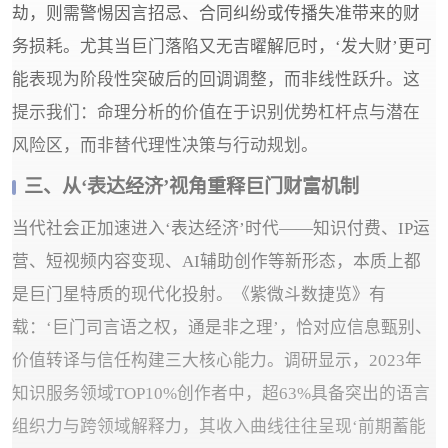
劫，则需警惕因言招忌、合同纠纷或传播失准带来的财
务损耗。尤其当巨门落陷又无吉曜解厄时，‘发大财’更可
能表现为阶段性突破后的回调调整，而非线性跃升。这
提示我们：命理分析的价值在于识别优势杠杆点与潜在
风险区，而非替代理性决策与行动规划。
三、从‘表达经济’视角重释巨门财富机制
当代社会正加速进入‘表达经济’时代——知识付费、IP运
营、短视频内容变现、AI辅助创作等新形态，本质上都
是巨门星特质的现代化投射。《紫微斗数捷览》有
载：‘巨门司言语之权，通是非之理’，恰对应信息甄别、
价值转译与信任构建三大核心能力。调研显示，2023年
知识服务领域TOP10%创作者中，超63%具备突出的语言
组织力与跨领域解释力，其收入曲线往往呈现‘前期蓄能