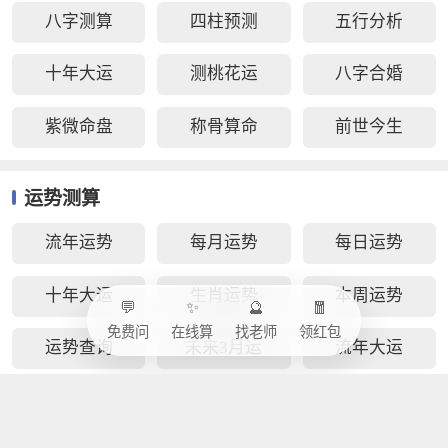
八字测算
四柱预测
五行分析
十年大运
测桃花运
八字合婚
紫微命盘
称骨算命
前世今生
运势测算
流年运势
每月运势
每日运势
十年大运
生肖运势
本周运势
💬
✨
🔮
🧧
免费问
在线算
找老师
领红包
运势查询
未来3月运
流年大运
抽签解签