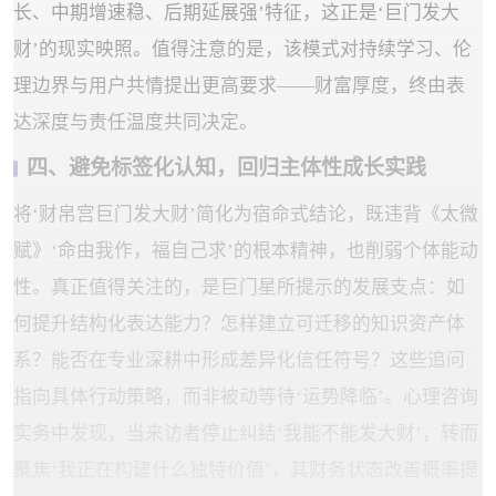
长、中期增速稳、后期延展强’特征，这正是‘巨门发大
财’的现实映照。值得注意的是，该模式对持续学习、伦
理边界与用户共情提出更高要求——财富厚度，终由表
达深度与责任温度共同决定。
四、避免标签化认知，回归主体性成长实践
将‘财帛宫巨门发大财’简化为宿命式结论，既违背《太微
赋》‘命由我作，福自己求’的根本精神，也削弱个体能动
性。真正值得关注的，是巨门星所提示的发展支点：如
何提升结构化表达能力？怎样建立可迁移的知识资产体
系？能否在专业深耕中形成差异化信任符号？这些追问
指向具体行动策略，而非被动等待‘运势降临’。心理咨询
实务中发现，当来访者停止纠结‘我能不能发大财’，转而
聚焦‘我正在构建什么独特价值’，其财务状态改善概率提