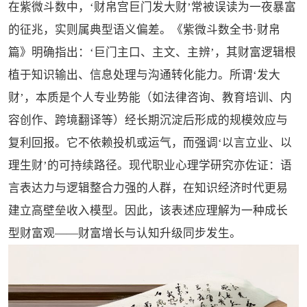
在紫微斗数中，‘财帛宫巨门发大财’常被误读为一夜暴富
的征兆，实则属典型语义偏差。《紫微斗数全书·财帛
篇》明确指出：‘巨门主口、主文、主辨’，其财富逻辑根
植于知识输出、信息处理与沟通转化能力。所谓‘发大
财’，本质是个人专业势能（如法律咨询、教育培训、内
容创作、跨境翻译等）经长期沉淀后形成的规模效应与
复利回报。它不依赖投机或运气，而强调‘以言立业、以
理生财’的可持续路径。现代职业心理学研究亦佐证：语
言表达力与逻辑整合力强的人群，在知识经济时代更易
建立高壁垒收入模型。因此，该表述应理解为一种成长
型财富观——财富增长与认知升级同步发生。