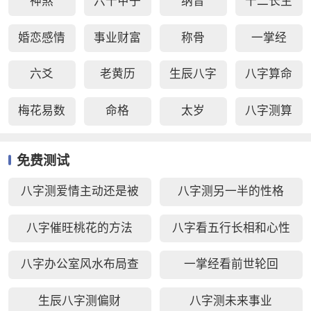
神煞
六十甲子
纳音
十二长生
婚恋感情
事业财富
称骨
一掌经
六爻
老黄历
生辰八字
八字算命
梅花易数
命格
太岁
八字测算
免费测试
八字测爱情主动还是被
八字测另一半的性格
动好
八字催旺桃花的方法
八字看五行长相和心性
八字办公室风水布局查
一掌经看前世轮回
询
生辰八字测偏财
八字测未来事业