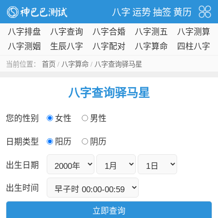
八字
运势
抽签
黄历
八字排盘
八字查询
八字合婚
八字测五
八字测算
行
八字测姻
生辰八字
八字配对
八字算命
四柱八字
缘
当前位置：
首页
/
八字算命
/
八字查询驿马星
八字查询驿马星
您的性别
女性
男性
日期类型
阳历
阴历
出生日期
出生时间