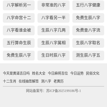
周易生辰八字
排盘
一半长相
八字解析另一
非常准的八字
五行八字健康
配对
半
日柱秘诀查询
疾病测算
八字命宫十二
八字看另一半
免费生辰八字
宫断事
家境能力
选车牌号
八字看谁会被
生辰八字几两
免费查八字流
你吸引
几钱对照表
年运势
五行算命生辰
生辰八字属相
生辰八字取名
八字测算
婚配查询
字免费测试
免费生辰八字
生日时辰八字
测生辰八字五
查贵人
查询
行缺补
今天是黄道吉日吗
姓名大全
今日麻将吉位
今日运势
民俗文化
十二生肖
在线抽签解签
测八字
老黄历
网站备案号：苏ICP备2025199186号-1