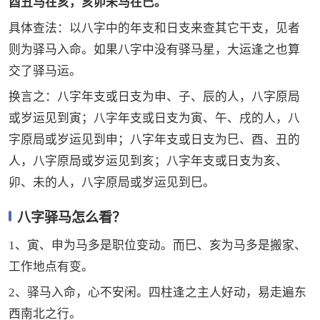
酉丑马在亥，亥卯未马在巳。
具体查法：以八字中的年支和日支来查其它干支，见者
则为驿马入命。如果八字中没有驿马星，大运逢之也算
交了驿马运。
换言之：八字年支或日支为申、子、辰的人，八字原局
或岁运见到寅；八字年支或日支为寅、午、戌的人，八
字原局或岁运见到申；八字年支或日支为巳、酉、丑的
人，八字原局或岁运见到亥；八字年支或日支为亥、
卯、未的人，八字原局或岁运见到巳。
八字驿马怎么看？
1、寅、申为马多是职位变动。而巳、亥为马多是搬家、
工作地点有变。
2、驿马入命，心不安闲。四柱逢之主人好动，易走遍东
西南北之行。