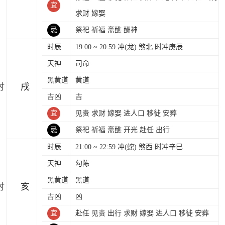
宜
求财 嫁娶
忌
祭祀 祈福 斋醮 酬神
时辰
19:00 ~ 20:59 冲(龙) 煞北 时冲庚辰
天神
司命
黑黄道
黄道
时
吉凶
吉
宜
见贵 求财 嫁娶 进人口 移徙 安葬
忌
祭祀 祈福 斋醮 开光 赴任 出行
时辰
21:00 ~ 22:59 冲(蛇) 煞西 时冲辛巳
天神
勾陈
黑黄道
黑道
时
吉凶
凶
宜
赴任 见贵 出行 求财 嫁娶 进人口 移徙 安葬