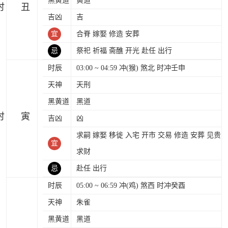
黑黄道
黄道
时
吉凶
吉
宜
合脊 嫁娶 修造 安葬
忌
祭祀 祈福 斋醮 开光 赴任 出行
时辰
03:00 ~ 04:59 冲(猴) 煞北 时冲壬申
天神
天刑
黑黄道
黑道
时
吉凶
凶
求嗣 嫁娶 移徙 入宅 开市 交易 修造 安葬 见贵
宜
求财
忌
赴任 出行
时辰
05:00 ~ 06:59 冲(鸡) 煞西 时冲癸酉
天神
朱雀
黑黄道
黑道