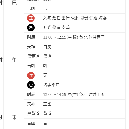
时
吉凶
吉
宜
入宅 赴任 出行 求财 见贵 订婚 嫁娶
忌
开光 修造 安葬
时辰
11:00 ~ 12:59 冲(鼠) 煞北 时冲丙子
天神
白虎
黑黄道
黑道
时
吉凶
凶
宜
无
忌
诸事不宜
时辰
13:00 ~ 14:59 冲(牛) 煞西 时冲丁丑
天神
玉堂
黑黄道
黄道
时
吉凶
吉