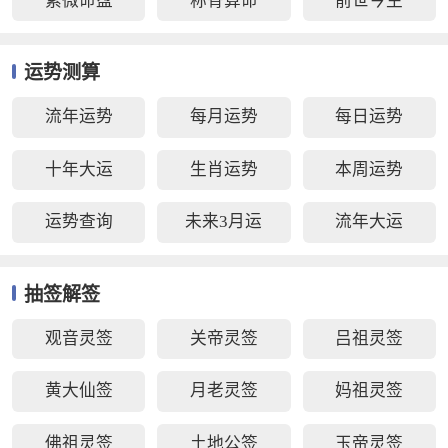
紫微命盘
称骨算命
前世今生
运势测算
流年运势
每月运势
每日运势
十年大运
生肖运势
本周运势
运势查询
未来3月运
流年大运
抽签解签
观音灵签
关帝灵签
吕祖灵签
黄大仙签
月老灵签
妈祖灵签
佛祖灵签
土地公签
玉帝灵签