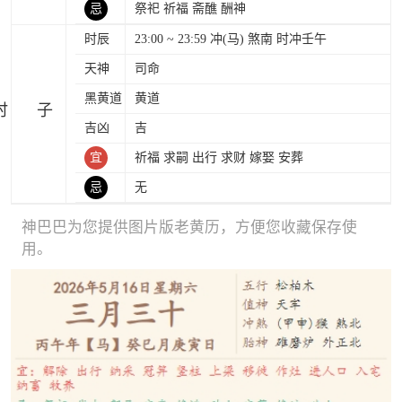
忌
祭祀 祈福 斋醮 酬神
时辰
23:00 ~ 23:59 冲(马) 煞南 时冲壬午
天神
司命
黑黄道
黄道
时
吉凶
吉
宜
祈福 求嗣 出行 求财 嫁娶 安葬
忌
无
神巴巴为您提供图片版老黄历，方便您收藏保存使
用。