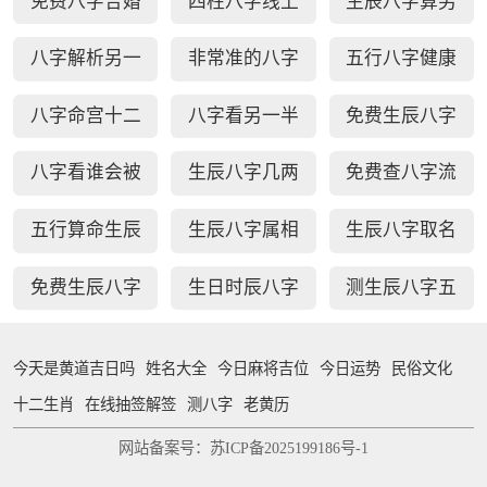
免费八字合婚
四柱八字线上
生辰八字算另
周易生辰八字
排盘
一半长相
八字解析另一
非常准的八字
五行八字健康
配对
半
日柱秘诀查询
疾病测算
八字命宫十二
八字看另一半
免费生辰八字
宫断事
家境能力
选车牌号
八字看谁会被
生辰八字几两
免费查八字流
你吸引
几钱对照表
年运势
五行算命生辰
生辰八字属相
生辰八字取名
八字测算
婚配查询
字免费测试
免费生辰八字
生日时辰八字
测生辰八字五
查贵人
查询
行缺补
今天是黄道吉日吗
姓名大全
今日麻将吉位
今日运势
民俗文化
十二生肖
在线抽签解签
测八字
老黄历
网站备案号：苏ICP备2025199186号-1