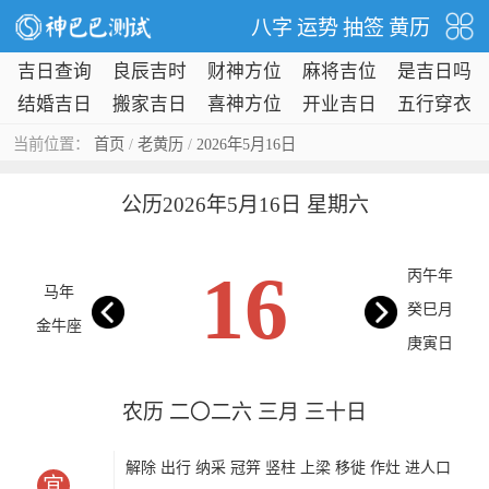
八字
运势
抽签
黄历
吉日查询
良辰吉时
财神方位
麻将吉位
是吉日吗
结婚吉日
搬家吉日
喜神方位
开业吉日
五行穿衣
当前位置：
首页
/
老黄历
/
2026年5月16日
公历2026年5月16日 星期六
16
丙午年
马年
癸巳月
金牛座
庚寅日
农历 二〇二六 三月 三十日
解除 出行 纳采 冠笄 竖柱 上梁 移徙 作灶 进人口
宜