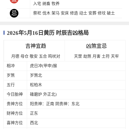
入宅 纳畜 牧养
忌
祭祀 伐木 架马 安床 修造 动土 安葬 修坟 破土
2026年5月16日黄历 时辰吉凶格局
吉神宜趋
凶煞宜忌
月德
母仓
敬安
五合
鸣吠对
天罡
劫煞
月害
土符
天牢
相冲
虎日冲(甲申)猴
岁煞
岁煞北
五行
松柏木
今日胎神
碓磨炉 外正北)
贵神方位
阳贵神：正南 阴贵神：东北
财神方位
正东
喜神方位
西北