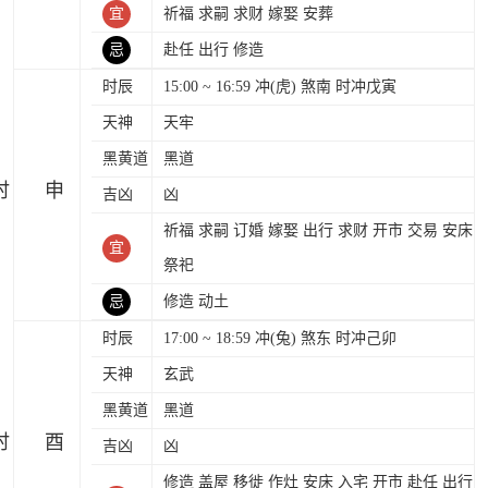
宜
祈福 求嗣 求财 嫁娶 安葬
忌
赴任 出行 修造
时辰
15:00 ~ 16:59 冲(虎) 煞南 时冲戊寅
天神
天牢
黑黄道
黑道
时
吉凶
凶
祈福 求嗣 订婚 嫁娶 出行 求财 开市 交易 安床
宜
祭祀
忌
修造 动土
时辰
17:00 ~ 18:59 冲(兔) 煞东 时冲己卯
天神
玄武
黑黄道
黑道
时
吉凶
凶
修造 盖屋 移徙 作灶 安床 入宅 开市 赴任 出行