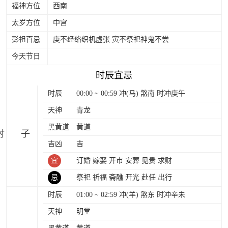
福神方位
西南
太岁方位
中宫
彭祖百忌
庚不经络织机虚张 寅不祭祀神鬼不尝
今天节日
时辰宜忌
时辰
00:00 ~ 00:59 冲(马) 煞南 时冲庚午
天神
青龙
黑黄道
黄道
时
吉凶
吉
宜
订婚 嫁娶 开市 安葬 见贵 求财
忌
祭祀 祈福 斋醮 开光 赴任 出行
时辰
01:00 ~ 02:59 冲(羊) 煞东 时冲辛未
天神
明堂