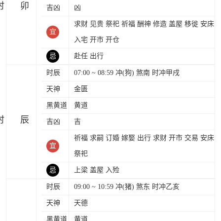
时
吉凶
凶
求财 见贵 祭祀 祈福 酬神 修造 盖屋 移徙 安床
宜
入宅 开市 开仓
忌
赴任 出行
时辰
07:00 ~ 08:59 冲(狗) 煞南 时冲甲戌
天神
金匮
黑黄道
黄道
时
吉凶
吉
祈福 求嗣 订婚 嫁娶 出行 求财 开市 交易 安床
宜
祭祀
忌
上梁 盖屋 入殓
时辰
09:00 ~ 10:59 冲(猪) 煞东 时冲乙亥
天神
天德
黑黄道
黄道