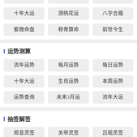
十年大运
测桃花运
八字合婚
紫微命盘
称骨算命
前世今生
运势测算
流年运势
每月运势
每日运势
十年大运
生肖运势
本周运势
运势查询
未来3月运
流年大运
抽签解签
观音灵签
关帝灵签
吕祖灵签