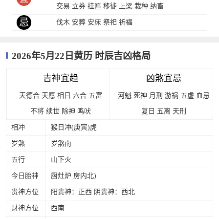
交易 立券 挂匾 移徙 上梁 栽种 纳畜
忌
伐木 安葬 安床 祭祀 祈福
2026年5月22日黄历 时辰吉凶格局
吉神宜趋
凶煞宜忌
天德合
天愿
相日
六合
五富
河魁
死神
月刑
游祸
五虚
血忌
不将
续世
除神
鸣吠
复日
五离
天刑
相冲
猴日冲(庚寅)虎
岁煞
岁煞南
五行
山下火
今日胎神
厨灶炉 房内北)
贵神方位
阳贵神：正西 阴贵神：西北
财神方位
西南