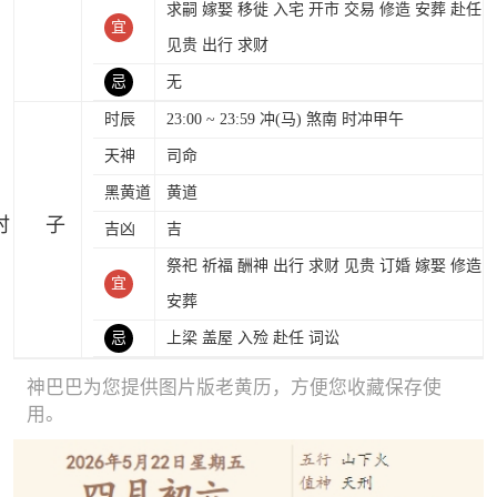
求嗣 嫁娶 移徙 入宅 开市 交易 修造 安葬 赴任
宜
见贵 出行 求财
忌
无
时辰
23:00 ~ 23:59 冲(马) 煞南 时冲甲午
天神
司命
黑黄道
黄道
时
吉凶
吉
祭祀 祈福 酬神 出行 求财 见贵 订婚 嫁娶 修造
宜
安葬
忌
上梁 盖屋 入殓 赴任 词讼
神巴巴为您提供图片版老黄历，方便您收藏保存使
用。