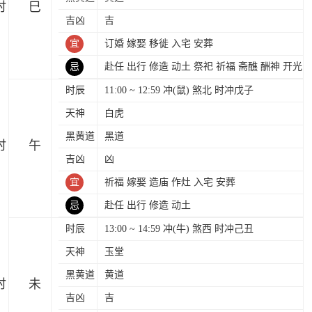
时
吉凶
吉
宜
订婚 嫁娶 移徙 入宅 安葬
忌
赴任 出行 修造 动土 祭祀 祈福 斋醮 酬神 开光
时辰
11:00 ~ 12:59 冲(鼠) 煞北 时冲戊子
天神
白虎
黑黄道
黑道
时
吉凶
凶
宜
祈福 嫁娶 造庙 作灶 入宅 安葬
忌
赴任 出行 修造 动土
时辰
13:00 ~ 14:59 冲(牛) 煞西 时冲己丑
天神
玉堂
黑黄道
黄道
时
吉凶
吉