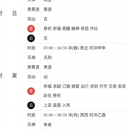
黑黄道
黄道
时
吉凶
吉
宜
祭祀 祈福 斋醮 酬神 修造 作灶
忌
无
时辰
03:00 ~ 04:59 冲(猴) 煞北 时冲甲申
天神
天刑
黑黄道
黑道
时
吉凶
凶
祈福 求嗣 订婚 嫁娶 出行 求财 开市 交易 安床
宜
赴任 祭祀
忌
上梁 盖屋 入殓
时辰
05:00 ~ 06:59 冲(鸡) 煞西 时冲乙酉
天神
朱雀