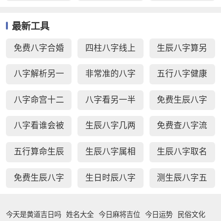
最新工具
免费八字合婚
四柱八字线上
生辰八字算另
周易生辰八字
排盘
一半长相
八字解析另一
非常准的八字
五行八字健康
配对
半
日柱秘诀查询
疾病测算
八字命宫十二
八字看另一半
免费生辰八字
宫断事
家境能力
选车牌号
八字看谁会被
生辰八字几两
免费查八字流
你吸引
几钱对照表
年运势
五行算命生辰
生辰八字属相
生辰八字取名
八字测算
婚配查询
字免费测试
免费生辰八字
生日时辰八字
测生辰八字五
查贵人
查询
行缺补
今天是黄道吉日吗
姓名大全
今日麻将吉位
今日运势
民俗文化