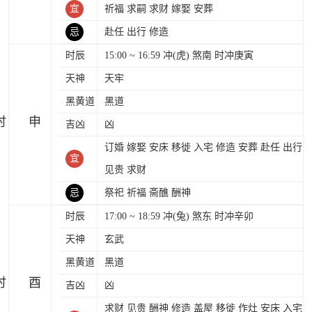
宜
祈福 求嗣 求财 嫁娶 安葬
忌
赴任 出行 修造
时辰
15:00 ~ 16:59 冲(虎) 煞南 时冲庚寅
天神
天牢
黑黄道
黑道
时
吉凶
凶
订婚 嫁娶 安床 移徙 入宅 修造 安葬 赴任 出行
宜
见贵 求财
忌
祭祀 祈福 斋醮 酬神
时辰
17:00 ~ 18:59 冲(兔) 煞东 时冲辛卯
天神
玄武
黑黄道
黑道
时
吉凶
凶
求财 见贵 酬神 修造 盖屋 移徙 作灶 安床 入宅