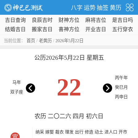
八字
运势
抽签
黄历
吉日查询
良辰吉时
财神方位
麻将吉位
是吉日吗
结婚吉日
搬家吉日
喜神方位
开业吉日
五行穿衣
当前位置：
首页
/
老黄历
/
2026年5月22日
公历2026年5月22日 星期五
22
丙午年
马年
癸巳月
双子座
丙申日
农历 二〇二六 四月 初六日
纳采 嫁娶 裁衣 理发 出行 修造 动土 进人口 开市
宜