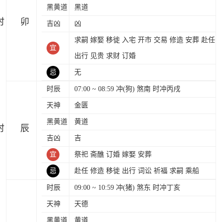
黑黄道
黑道
时
吉凶
凶
求嗣 嫁娶 移徙 入宅 开市 交易 修造 安葬 赴任
宜
出行 见贵 求财 订婚
忌
无
时辰
07:00 ~ 08:59 冲(狗) 煞南 时冲丙戌
天神
金匮
黑黄道
黄道
时
吉凶
吉
宜
祭祀 斋醮 订婚 嫁娶 安葬
忌
赴任 修造 移徙 出行 词讼 祈福 求嗣 乘船
时辰
09:00 ~ 10:59 冲(猪) 煞东 时冲丁亥
天神
天德
黑黄道
黄道