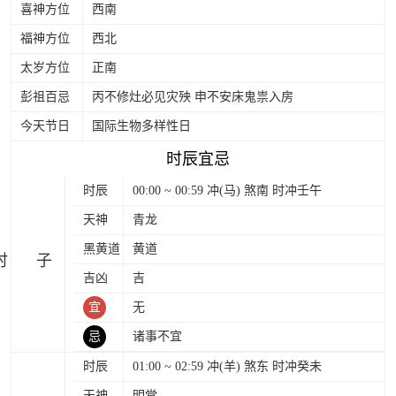
喜神方位
西南
福神方位
西北
太岁方位
正南
彭祖百忌
丙不修灶必见灾殃 申不安床鬼祟入房
今天节日
国际生物多样性日
时辰宜忌
时辰
00:00 ~ 00:59 冲(马) 煞南 时冲壬午
天神
青龙
黑黄道
黄道
时
吉凶
吉
宜
无
忌
诸事不宜
时辰
01:00 ~ 02:59 冲(羊) 煞东 时冲癸未
天神
明堂