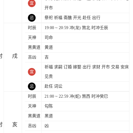
宜
开市
忌
祭祀 祈福 斋醮 开光 赴任 出行
时辰
19:00 ~ 20:59 冲(龙) 煞北 时冲壬辰
天神
司命
黑黄道
黄道
时
吉凶
吉
祈福 求嗣 订婚 嫁娶 出行 求财 开市 交易 安床
宜
见贵
忌
赴任 词讼
时辰
21:00 ~ 22:59 冲(蛇) 煞西 时冲癸巳
天神
勾陈
黑黄道
黑道
时
吉凶
凶