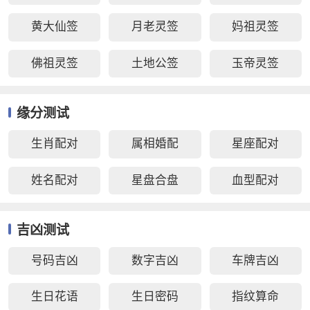
黄大仙签
月老灵签
妈祖灵签
佛祖灵签
土地公签
玉帝灵签
缘分测试
生肖配对
属相婚配
星座配对
姓名配对
星盘合盘
血型配对
吉凶测试
号码吉凶
数字吉凶
车牌吉凶
生日花语
生日密码
指纹算命