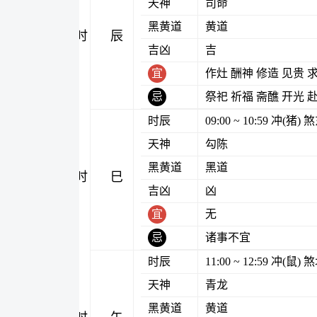
天神
司命
黑黄道
黄道
辰时
吉凶
吉
宜
作灶 酬神 修造 见贵 
忌
祭祀 祈福 斋醮 开光 
时辰
09:00 ~ 10:59 冲(猪
天神
勾陈
黑黄道
黑道
巳时
吉凶
凶
宜
无
忌
诸事不宜
时辰
11:00 ~ 12:59 冲(鼠
天神
青龙
黑黄道
黄道