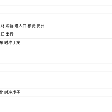
求财 嫁娶 进人口 移徙 安葬
赴任 出行
) 煞东 时冲丁亥
) 煞北 时冲戊子