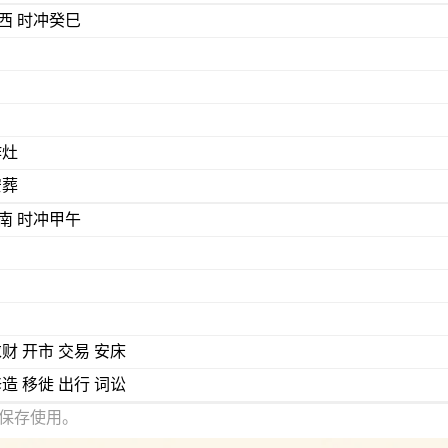
) 煞西 时冲癸巳
作灶
安葬
) 煞南 时冲甲午
求财 开市 交易 安床
修造 移徙 出行 词讼
保存使用。