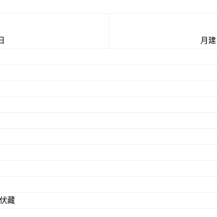
日
月建
物伏藏