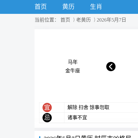
首页
黄历
生肖
当前位置：
首页
老黄历
2026年5月7日
马年
金牛座
宜
解除 扫舍 馀事勿取
忌
诸事不宜