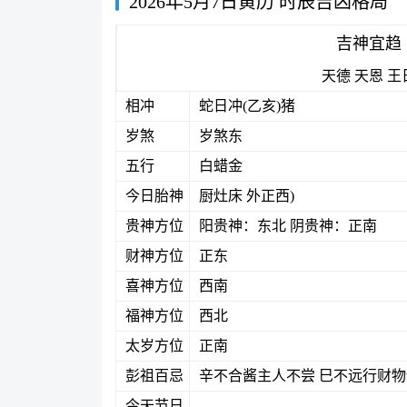
2026年5月7日黄历 时辰吉凶格局
吉神宜趋
天德
天恩
王
相冲
蛇日冲(乙亥)猪
岁煞
岁煞东
五行
白蜡金
今日胎神
厨灶床 外正西)
贵神方位
阳贵神：东北 阴贵神：正南
财神方位
正东
喜神方位
西南
福神方位
西北
太岁方位
正南
彭祖百忌
辛不合酱主人不尝 巳不远行财
今天节日