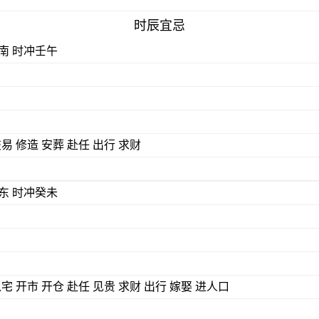
时辰宜忌
) 煞南 时冲壬午
交易 修造 安葬 赴任 出行 求财
) 煞东 时冲癸未
入宅 开市 开仓 赴任 见贵 求财 出行 嫁娶 进人口