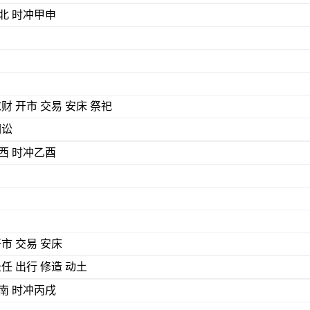
) 煞北 时冲甲申
求财 开市 交易 安床 祭祀
词讼
) 煞西 时冲乙酉
开市 交易 安床
赴任 出行 修造 动土
) 煞南 时冲丙戌