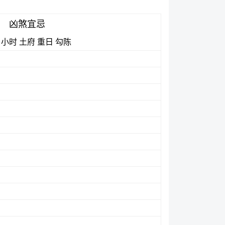
凶煞宜忌
小时
土府
重日
勾陈