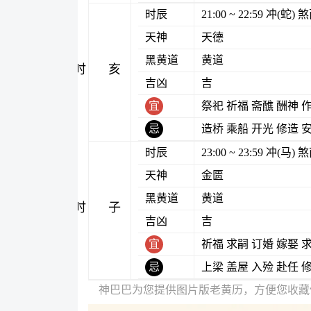
时辰
21:00 ~ 22:59 冲(蛇
天神
天德
黑黄道
黄道
亥时
吉凶
吉
宜
祭祀 祈福 斋醮 酬神 
忌
造桥 乘船 开光 修造 
时辰
23:00 ~ 23:59 冲(马
天神
金匮
黑黄道
黄道
子时
吉凶
吉
宜
祈福 求嗣 订婚 嫁娶 
忌
上梁 盖屋 入殓 赴任 
神巴巴为您提供图片版老黄历，方便您收藏