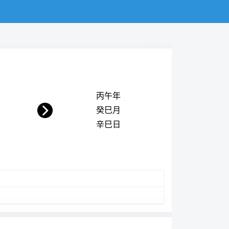
丙午年
癸巳月
辛巳日