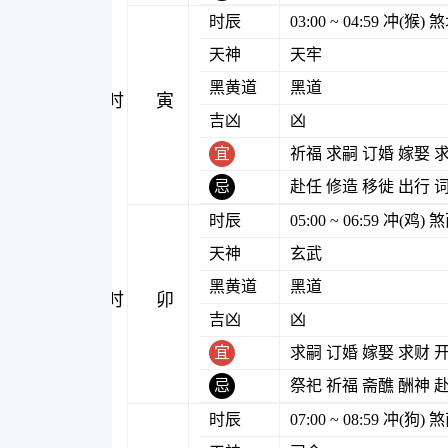
时辰
03:00 ~ 04:59 冲(猴
天神
天牢
黑黄道
黑道
寅时
吉凶
凶
宜
祈福 求嗣 订婚 嫁娶 
忌
赴任 修造 移徙 出行 
时辰
05:00 ~ 06:59 冲(鸡
天神
玄武
黑黄道
黑道
卯时
吉凶
凶
宜
求嗣 订婚 嫁娶 求财 
忌
祭祀 祈福 斋醮 酬神 
时辰
07:00 ~ 08:59 冲(狗