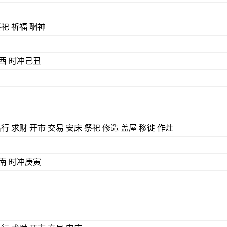
祭祀 祈福 酬神
) 煞西 时冲己丑
出行 求财 开市 交易 安床 祭祀 修造 盖屋 移徙 作灶
) 煞南 时冲庚寅