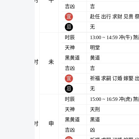
午时
吉凶
吉
宜
赴任 出行 求财 见贵 
忌
无
时辰
13:00 ~ 14:59 冲(牛
天神
明堂
黑黄道
黄道
未时
吉凶
吉
宜
祈福 求嗣 订婚 嫁娶 
忌
无
时辰
15:00 ~ 16:59 冲(虎
天神
天刑
黑黄道
黑道
申时
吉凶
凶