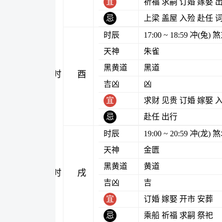
宜
祈福 求嗣 订婚 嫁娶 
忌
上梁 盖屋 入殓 赴任 
时辰
17:00 ~ 18:59 冲(兔
天神
朱雀
黑黄道
黑道
酉时
吉凶
凶
宜
求财 见贵 订婚 嫁娶 
忌
赴任 出行
时辰
19:00 ~ 20:59 冲(龙
天神
金匮
黑黄道
黄道
戌时
吉凶
吉
宜
订婚 嫁娶 开市 安葬
忌
乘船 祈福 求嗣 祭祀