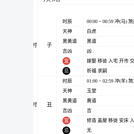
时辰
00:00 ~ 00:59 冲(马
天神
白虎
黑黄道
黑道
子时
吉凶
凶
宜
嫁娶 移徙 入宅 开市 
忌
祈福 求嗣
时辰
01:00 ~ 02:59 冲(羊
天神
玉堂
黑黄道
黄道
丑时
吉凶
吉
宜
修造 盖屋 移徙 安床 
忌
无