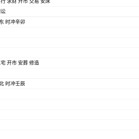
出行 求财 开市 交易 安床
词讼
) 煞东 时冲辛卯
入宅 开市 安葬 修造
) 煞北 时冲壬辰