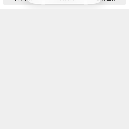
最新工具
免费八字合婚
四柱八字线上
生辰八字算另
周易生辰八字
排盘
一半长相
八字解析另一
非常准的八字
五行八字健康
配对
半
日柱秘诀查询
疾病测算
八字命宫十二
八字看另一半
免费生辰八字
宫断事
家境能力
选车牌号
八字看谁会被
生辰八字几两
免费查八字流
你吸引
几钱对照表
年运势
五行算命生辰
生辰八字属相
生辰八字取名
八字测算
婚配查询
字免费测试
免费生辰八字
生日时辰八字
测生辰八字五
查贵人
查询
行缺补