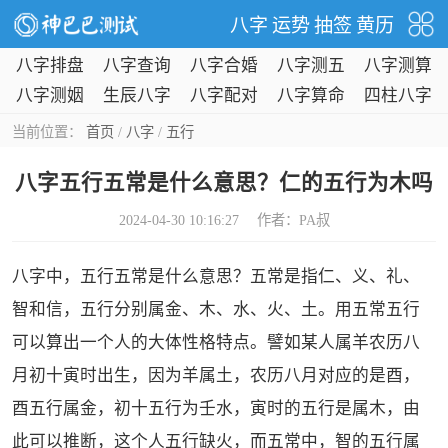
八字
运势
抽签
黄历
八字排盘
八字查询
八字合婚
八字测五
八字测算
行
八字测姻
生辰八字
八字配对
八字算命
四柱八字
缘
当前位置：
首页
/
八字
/
五行
八字五行五常是什么意思？仁的五行为木吗
2024-04-30 10:16:27 作者：
PA叔
八字中，五行五常是什么意思？五常是指仁、义、礼、
智和信，五行分别属金、木、水、火、土。用五常五行
可以算出一个人的大体性格特点。譬如某人属羊农历八
月初十寅时出生，因为羊属土，农历八月对应的是酉，
酉五行属金，初十五行为壬水，寅时的五行是属木，由
此可以推断，这个人五行缺火，而五常中，智的五行属