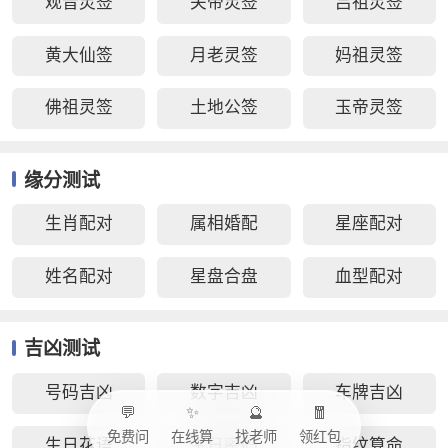
观音灵签
关帝灵签
吕祖灵签
黄大仙签
月老灵签
妈祖灵签
佛祖灵签
土地公签
玉帝灵签
缘分测试
生肖配对
属相婚配
星座配对
姓名配对
星盘合盘
血型配对
吉凶测试
号码吉凶
数字吉凶
车牌吉凶
💬
✨
🔮
🧧
免费问
在线算
找老师
领红包
生日花语
生日密码
指纹算命