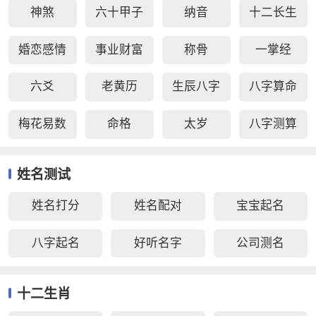
神煞
六十甲子
纳音
十二长生
婚恋感情
事业财富
称骨
一掌经
六爻
老黄历
生辰八字
八字算命
梅花易数
命格
太岁
八字测算
姓名测试
姓名打分
姓名配对
宝宝起名
八字起名
好听名字
公司测名
十二生肖