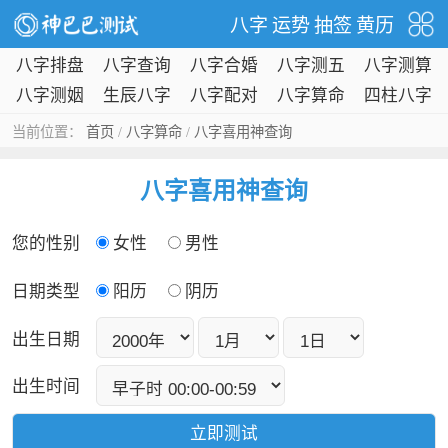
八字
运势
抽签
黄历
八字排盘
八字查询
八字合婚
八字测五
八字测算
行
八字测姻
生辰八字
八字配对
八字算命
四柱八字
缘
当前位置：
首页
/
八字算命
/
八字喜用神查询
八字喜用神查询
您的性别
女性
男性
日期类型
阳历
阴历
出生日期
出生时间