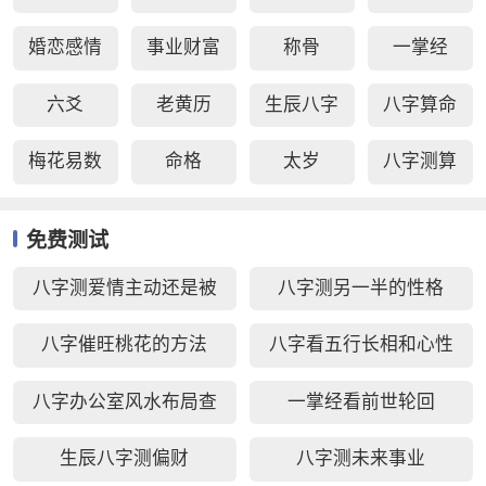
婚恋感情
事业财富
称骨
一掌经
六爻
老黄历
生辰八字
八字算命
梅花易数
命格
太岁
八字测算
免费测试
八字测爱情主动还是被
八字测另一半的性格
动好
八字催旺桃花的方法
八字看五行长相和心性
八字办公室风水布局查
一掌经看前世轮回
询
生辰八字测偏财
八字测未来事业