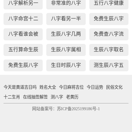
八字解析另一
非常准的八字
五行八字健康
配对
半
日柱秘诀查询
疾病测算
八字命宫十二
八字看另一半
免费生辰八字
宫断事
家境能力
选车牌号
八字看谁会被
生辰八字几两
免费查八字流
你吸引
几钱对照表
年运势
五行算命生辰
生辰八字属相
生辰八字取名
八字测算
婚配查询
字免费测试
免费生辰八字
生日时辰八字
测生辰八字五
查贵人
查询
行缺补
今天是黄道吉日吗
姓名大全
今日麻将吉位
今日运势
民俗文化
十二生肖
在线抽签解签
测八字
老黄历
网站备案号：苏ICP备2025199186号-1