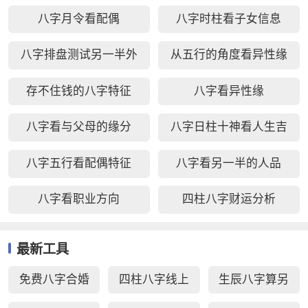
八字月令看配偶
八字时柱看子女信息
八字排盘测试另一半外
从五行的角度看异性缘
貌
存不住钱的八字特征
八字看异性缘
八字看与父母的缘分
八字日柱十神看人生吉
凶
八字五行看配偶特征
八字看另一半的人品
八字看职业方向
四柱八字财运分析
最新工具
免费八字合婚
四柱八字线上
生辰八字算另
周易生辰八字
排盘
一半长相