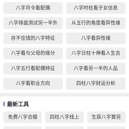
八字月令看配偶
八字时柱看子女信息
八字排盘测试另一半外
从五行的角度看异性缘
貌
存不住钱的八字特征
八字看异性缘
八字看与父母的缘分
八字日柱十神看人生吉
凶
八字五行看配偶特征
八字看另一半的人品
八字看职业方向
四柱八字财运分析
最新工具
免费八字合婚
四柱八字线上
生辰八字算另
周易生辰八字
排盘
一半长相