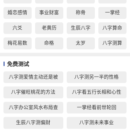
婚恋感情
事业财富
称骨
一掌经
六爻
老黄历
生辰八字
八字算命
梅花易数
命格
太岁
八字测算
免费测试
八字测爱情主动还是被
八字测另一半的性格
动好
八字催旺桃花的方法
八字看五行长相和心性
八字办公室风水布局查
一掌经看前世轮回
询
生辰八字测偏财
八字测未来事业