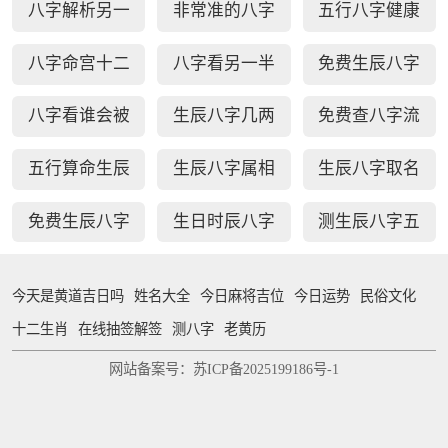
八字解析另一
非常准的八字
五行八字健康
配对
半
日柱秘诀查询
疾病测算
八字命宫十二
八字看另一半
免费生辰八字
宫断事
家境能力
选车牌号
八字看谁会被
生辰八字几两
免费查八字流
你吸引
几钱对照表
年运势
五行算命生辰
生辰八字属相
生辰八字取名
八字测算
婚配查询
字免费测试
免费生辰八字
生日时辰八字
测生辰八字五
查贵人
查询
行缺补
今天是黄道吉日吗
姓名大全
今日麻将吉位
今日运势
民俗文化
十二生肖
在线抽签解签
测八字
老黄历
网站备案号：苏ICP备2025199186号-1