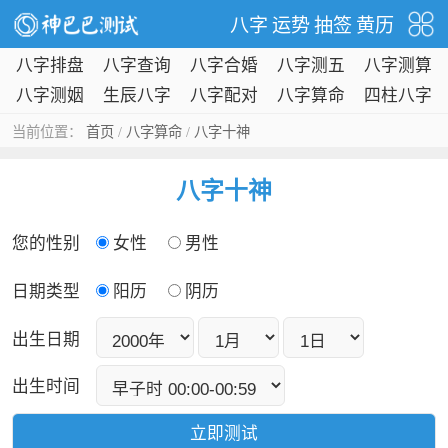
八字
运势
抽签
黄历
八字排盘
八字查询
八字合婚
八字测五
八字测算
行
八字测姻
生辰八字
八字配对
八字算命
四柱八字
缘
当前位置：
首页
/
八字算命
/
八字十神
八字十神
您的性别
女性
男性
日期类型
阳历
阴历
出生日期
出生时间