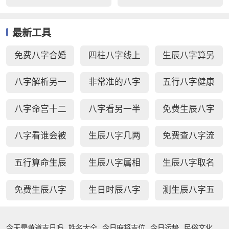
最新工具
免费八字合婚
四柱八字线上
生辰八字算另
周易生辰八字
排盘
一半长相
八字解析另一
非常准的八字
五行八字健康
配对
半
日柱秘诀查询
疾病测算
八字命宫十二
八字看另一半
免费生辰八字
宫断事
家境能力
选车牌号
八字看谁会被
生辰八字几两
免费查八字流
你吸引
几钱对照表
年运势
五行算命生辰
生辰八字属相
生辰八字取名
八字测算
婚配查询
字免费测试
免费生辰八字
生日时辰八字
测生辰八字五
查贵人
查询
行缺补
今天是黄道吉日吗
姓名大全
今日麻将吉位
今日运势
民俗文化