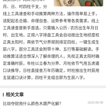
月、日、时四柱干支，分
线上工具速查和手动推算两种方法，操作简单易上手，
适配起名合婚、命理自查、运势参考等各类需求。线上
工具速查是新手首选，只需输入公历 / 农历出生年月日
时、出生地，正规八字排盘工具会自动按出生地经度校
正真太阳时，再依节气分界规则排定四柱，一键生成生
辰八字，部分工具还会附带十神、五行等基础解读。手
动推算法适合想深入了解命理的人，先校正真太阳时确
定准确时辰，年柱以立春为分界、月柱依节气用五虎遁
口诀推导，日柱直接查万年历确定，时柱按出生时辰用
五鼠遁口诀计算，四柱干支组合即为生辰八字。
相关文章
2026-08-08
比劫夺财用什么颜色木葫芦化解？