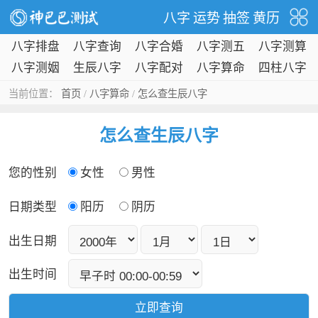
八字
运势
抽签
黄历
八字排盘
八字查询
八字合婚
八字测五
八字测算
行
八字测姻
生辰八字
八字配对
八字算命
四柱八字
缘
当前位置：
首页
/
八字算命
/
怎么查生辰八字
怎么查生辰八字
您的性别
女性
男性
日期类型
阳历
阴历
出生日期
出生时间