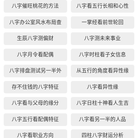
动好
八字催旺桃花的方法
八字看五行长相和心性
八字办公室风水布局查
一掌经看前世轮回
询
生辰八字测偏财
八字测未来事业
八字月令看配偶
八字时柱看子女信息
八字排盘测试另一半外
从五行的角度看异性缘
貌
存不住钱的八字特征
八字看异性缘
八字看与父母的缘分
八字日柱十神看人生吉
凶
八字五行看配偶特征
八字看另一半的人品
八字看职业方向
四柱八字财运分析