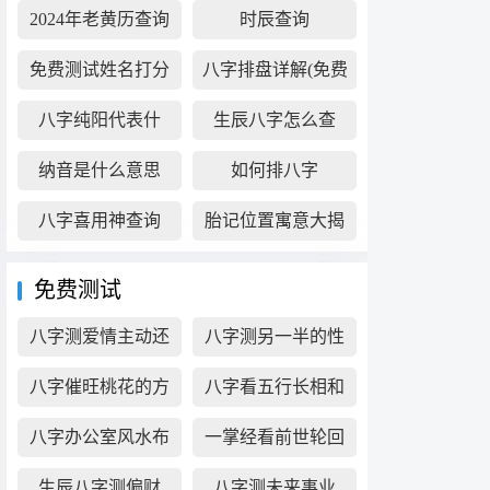
2024年老黄历查询
时辰查询
表
免费测试姓名打分
八字排盘详解(免费
版)
八字纯阳代表什
生辰八字怎么查
么？
纳音是什么意思
如何排八字
八字喜用神查询
胎记位置寓意大揭
秘
免费测试
八字测爱情主动还
八字测另一半的性
是被动好
格
八字催旺桃花的方
八字看五行长相和
法
心性
八字办公室风水布
一掌经看前世轮回
局查询
生辰八字测偏财
八字测未来事业