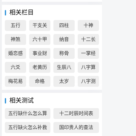
相关栏目
五行
干支关
四柱
十神
系
神煞
六十甲
纳音
十二长
子
生
婚恋感
事业财
称骨
一掌经
情
富
六爻
老黄历
生辰八
八字算
字
命
梅花易
命格
太岁
八字测
数
算
相关测试
五行缺什么怎么算
十二时辰时间表
五行缺火怎么补救
国印贵人的查法