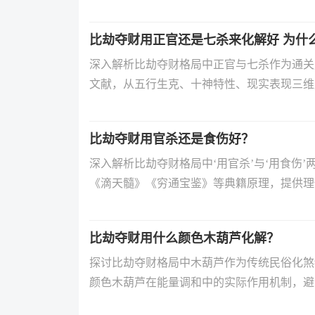
制。
比劫夺财用正官还是七杀来化解好 为什
深入解析比劫夺财格局中正官与七杀作为通关
文献，从五行生克、十神特性、现实表现三维
比劫夺财用官杀还是食伤好？
深入解析比劫夺财格局中‘用官杀’与‘用食伤
《滴天髓》《穷通宝鉴》等典籍原理，提供理
比劫夺财用什么颜色木葫芦化解？
探讨比劫夺财格局中木葫芦作为传统民俗化煞
颜色木葫芦在能量调和中的实际作用机制，避