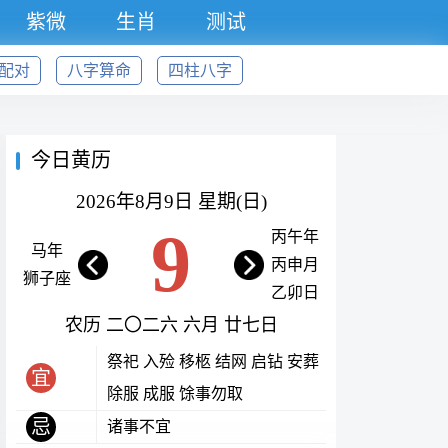
紫微
生肖
测试
配对
八字算命
四柱八字
今日黄历
2026年8月9日 星期(日)
9
丙午年
马年
丙申月
狮子座
乙卯日
农历 二〇二六 六月 廿七日
祭祀 入殓 移柩 结网 启钻 安葬
宜
除服 成服 馀事勿取
忌
诸事不宜