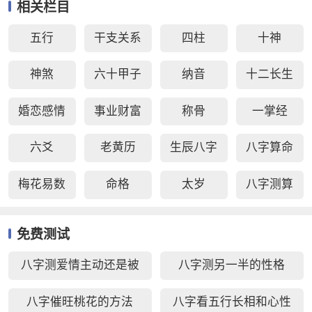
相关栏目
五行
干支关系
四柱
十神
神煞
六十甲子
纳音
十二长生
婚恋感情
事业财富
称骨
一掌经
六爻
老黄历
生辰八字
八字算命
梅花易数
命格
太岁
八字测算
免费测试
八字测爱情主动还是被
八字测另一半的性格
动好
八字催旺桃花的方法
八字看五行长相和心性