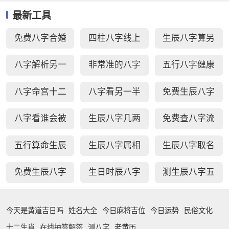
最新工具
免费八字合婚
四柱八字线上
生辰八字算另
周易生辰八字
排盘
一半长相
八字解析另一
非常准的八字
五行八字健康
配对
半
日柱秘诀查询
疾病测算
八字命宫十二
八字看另一半
免费生辰八字
宫断事
家境能力
选车牌号
八字看谁会被
生辰八字几两
免费查八字流
你吸引
几钱对照表
年运势
五行算命生辰
生辰八字属相
生辰八字取名
八字测算
婚配查询
字免费测试
免费生辰八字
生日时辰八字
测生辰八字五
查贵人
查询
行缺补
今天是黄道吉日吗
姓名大全
今日麻将吉位
今日运势
民俗文化
十二生肖
在线抽签解签
测八字
老黄历