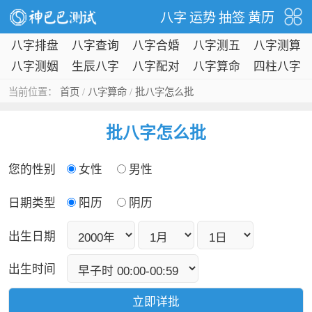
八字
运势
抽签
黄历
八字排盘
八字查询
八字合婚
八字测五
八字测算
行
八字测姻
生辰八字
八字配对
八字算命
四柱八字
缘
当前位置：
首页
/
八字算命
/
批八字怎么批
批八字怎么批
您的性别
女性
男性
日期类型
阳历
阴历
出生日期
出生时间