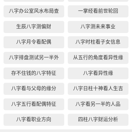
八字办公室风水布局查
一掌经看前世轮回
询
生辰八字测偏财
八字测未来事业
八字月令看配偶
八字时柱看子女信息
八字排盘测试另一半外
从五行的角度看异性缘
貌
存不住钱的八字特征
八字看异性缘
八字看与父母的缘分
八字日柱十神看人生吉
凶
八字五行看配偶特征
八字看另一半的人品
八字看职业方向
四柱八字财运分析