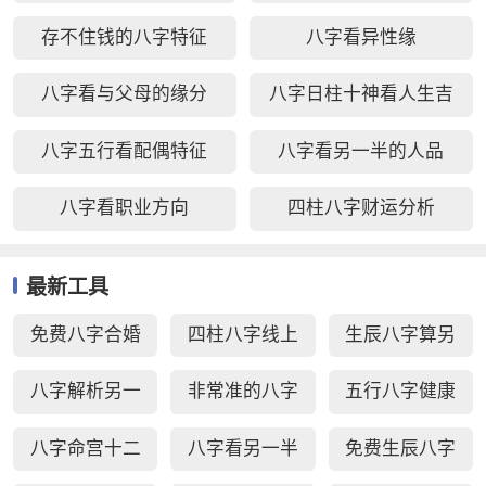
貌
存不住钱的八字特征
八字看异性缘
八字看与父母的缘分
八字日柱十神看人生吉
凶
八字五行看配偶特征
八字看另一半的人品
八字看职业方向
四柱八字财运分析
最新工具
免费八字合婚
四柱八字线上
生辰八字算另
周易生辰八字
排盘
一半长相
八字解析另一
非常准的八字
五行八字健康
配对
半
日柱秘诀查询
疾病测算
八字命宫十二
八字看另一半
免费生辰八字