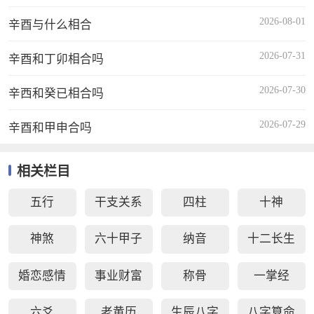
2026-08-01
辛酉与什么相合
2026-07-31
辛酉和丁卯相合吗
2026-07-30
辛西和癸已相合吗
2026-07-29
辛酉和甲申合吗
相关栏目
五行
干支关系
四柱
十神
神煞
六十甲子
纳音
十二长生
婚恋感情
事业财富
称骨
一掌经
六爻
老黄历
生辰八字
八字算命