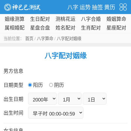
八字
运势
抽签
黄历
姻缘测算
生日配对
测桃花运
八字合婚
婚姻算命
属相婚配
星盘合盘
姓名配对
生肖配对
星座配对
当前位置：
首页
/
八字算命
/
八字配对姻缘
八字配对姻缘
男方信息
日期类型
阳历
阴历
出生日期
出生时间
女方信息