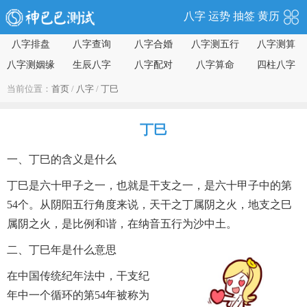
八字
运势
抽签
黄历
八字排盘
八字查询
八字合婚
八字测五行
八字测算
八字测姻缘
生辰八字
八字配对
八字算命
四柱八字
当前位置：
首页
/
八字
/
丁巳
丁巳
一、丁巳的含义是什么
丁巳是六十甲子之一，也就是干支之一，是六十甲子中的第
54个。从阴阳五行角度来说，天干之丁属阴之火，地支之巳
属阴之火，是比例和谐，在纳音五行为沙中土。
二、丁巳年是什么意思
在中国传统纪年法中，干支纪
年中一个循环的第54年被称为