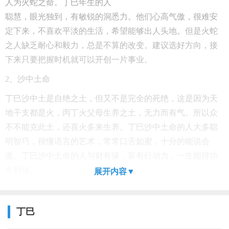
人为火蛇之命。丁巳年生的人
聪慧，眼光独到，有敏锐的洞悉力。他们心高气傲，很难安
定下来，不喜欢平淡的生活，希望能够出人头地。但是火蛇
之人缺乏耐心和毅力，总是不算的改变。建议选好方向，接
下来只要把握时机就可以开创一片事业。
2
、沙中土命
丁巳沙中土是自绝之土，但又不是完全的死绝，这是因为天
地干支都是火，丙丁火父母生养之土，无力而有气。所以众
不不能克此土，还喜火多来生养。丁巳沙中土命的人大多聪
明智巧，很懂语言的艺术，常常口舌如蜜，十分的能说会
道。丁巳沙中土命的人与财有缘，富有行动力，一生能得功
名利禄。
展开内容▼
丁巳