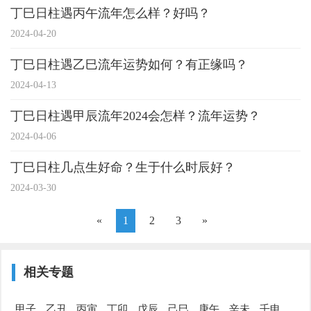
丁巳日柱遇丙午流年怎么样？好吗？
2024-04-20
丁巳日柱遇乙巳流年运势如何？有正缘吗？
2024-04-13
丁巳日柱遇甲辰流年2024会怎样？流年运势？
2024-04-06
丁巳日柱几点生好命？生于什么时辰好？
2024-03-30
«
1
2
3
»
相关专题
甲子
乙丑
丙寅
丁卯
戊辰
己巳
庚午
辛未
壬申