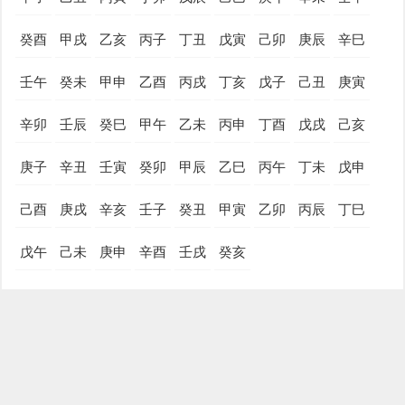
癸酉
甲戌
乙亥
丙子
丁丑
戊寅
己卯
庚辰
辛巳
壬午
癸未
甲申
乙酉
丙戌
丁亥
戊子
己丑
庚寅
辛卯
壬辰
癸巳
甲午
乙未
丙申
丁酉
戊戌
己亥
庚子
辛丑
壬寅
癸卯
甲辰
乙巳
丙午
丁未
戊申
己酉
庚戌
辛亥
壬子
癸丑
甲寅
乙卯
丙辰
丁巳
戊午
己未
庚申
辛酉
壬戌
癸亥
今天是黄道吉日吗
姓名大全
今日麻将吉位
今日运势
民俗文化
十二生肖
在线抽签解签
测八字
老黄历
网站备案号：苏ICP备2025199186号-1