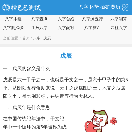
八字
运势
抽签
黄历
八字排盘
八字查询
八字合婚
八字测五行
八字测算
八字测姻缘
生辰八字
八字配对
八字算命
四柱八字
当前位置：
首页
/
八字
/
戊辰
戊辰
一、戊辰的含义是什么
戊辰是六十甲子之一，也就是干支之一，是六十甲子中的第5
个。从阴阳五行角度来说，天干之戊属阳之土，地支之辰属
阳之土，是比例和好，在纳音五行为大林木。
二、戊辰年是什么意思
在中国传统纪年法中，干支纪
年中一个循环的第5年被称为戊