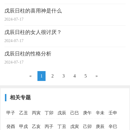
戊辰日柱的喜用神是什么
2024-07-17
戊辰日柱的女人很讨厌？
2024-07-17
戊辰日柱的性格分析
2024-07-17
«
1
2
3
4
5
»
相关专题
甲子
乙丑
丙寅
丁卯
戊辰
己巳
庚午
辛未
壬申
癸酉
甲戌
乙亥
丙子
丁丑
戊寅
己卯
庚辰
辛巳