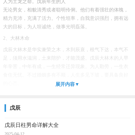
人为土龙之命。戊辰年生的人
无论男女，相貌清秀或者聪明伶俐。他们有着强壮的体魄，
精力充沛，充满了活力。个性坦率，自我意识强烈，拥有远
大的目标，为人坦诚绝，做事光明磊落。
2
、大林木命
戊辰大林木是华实兼荣之木，木到辰衰，根气下达，本气不
足，须用水滋润，土来陪护，才能茂盛。戊辰大林木的人早
年辛苦，中年有成，一生经常迁异现象。为人勤劳，一生衣
食住无忧。不过婚姻多有不顺，人生多见下坡，要具备良好
的心态。
展开内容▼
戊辰
戊辰日柱男命详解大全
2025-04-12