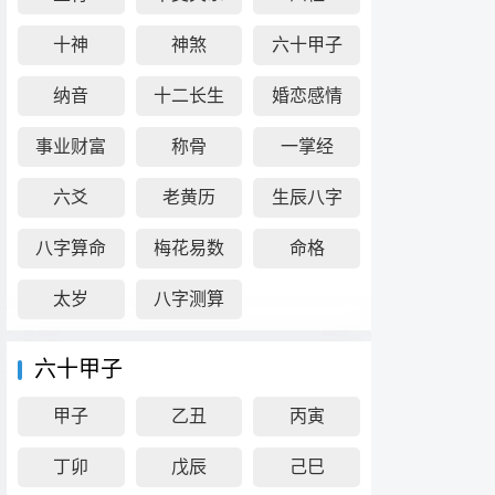
十神
神煞
六十甲子
纳音
十二长生
婚恋感情
事业财富
称骨
一掌经
六爻
老黄历
生辰八字
八字算命
梅花易数
命格
太岁
八字测算
六十甲子
甲子
乙丑
丙寅
丁卯
戊辰
己巳