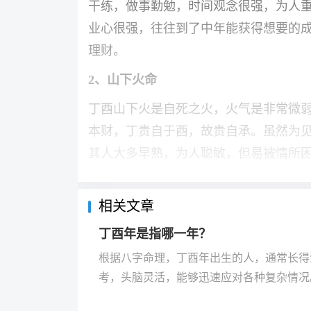
干练，做事勤勉，时间观念很强，为人
业心很强，往往到了中年能获得想要的
理财。
2
、山下火命
丁酉山下火是自死之火，火气是非常微
本财，丁贵自于酉，故贵自承。虽然为
其人大多早熟，为人聪敏，但易被情所
相关文章
丁酉年是指哪一年？
根据八字命理，丁酉年出生的人，通常长得
考，头脑灵活，能够迅速应对各种复杂情况