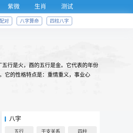
紫微
生肖
测试
配对
八字算命
四柱八字
的丁五行是火，酉的五行是金。它代表的年份
。它的性格特点是：重情重义，事业心
八字
五行
干支关系
四柱