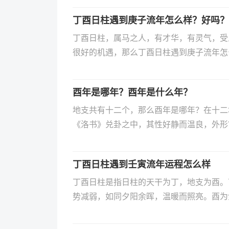
丁酉日柱遇到庚子流年怎么样？好吗？
丁酉日柱，属马之人，有才华，有灵气，受
很好的机遇，那么丁酉日柱遇到庚子流年怎
酉年是哪年？酉年是什么年？
地支共有十二个，那么酉年是哪年？在十二
《洛书》兑卦之中，其性好静而温良，外形
锐利无比。那么酉年是什么年？来和小编一
丁酉日柱遇到壬寅流年运程怎么样
丁酉日柱是指日柱的天干为丁，地支为酉。
势减弱，如同夕阳余晖，温暖而照亮。酉为
格温和、细心、有智慧，但有时过于谨慎和