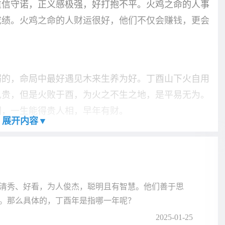
重信守诺，正义感极强，好打抱不平。火鸡之命的人事
成绩。火鸡之命的人财运很好，他们不仅会赚钱，更会
弱的，命局中最好遇见木来生养为好。丁酉山下火自用
见贵，但是火败于酉，为火之不生之地，是平易无为。
困，一生能得贵人相，早年有财。
展开内容▼
清秀、好看，为人俊杰，聪明且有智慧。他们善于思
。那么具体的，丁酉年是指哪一年呢？
2025-01-25