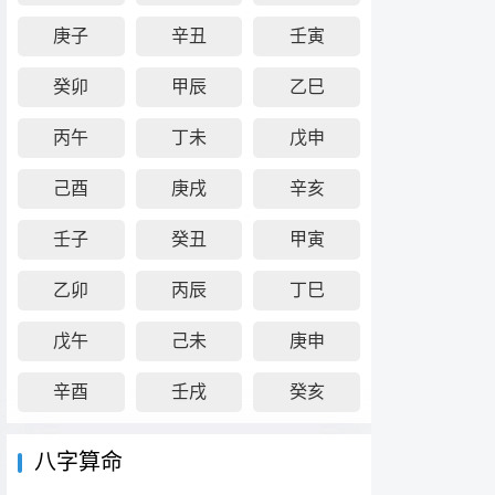
庚子
辛丑
壬寅
癸卯
甲辰
乙巳
丙午
丁未
戊申
己酉
庚戌
辛亥
壬子
癸丑
甲寅
乙卯
丙辰
丁巳
戊午
己未
庚申
辛酉
壬戌
癸亥
八字算命