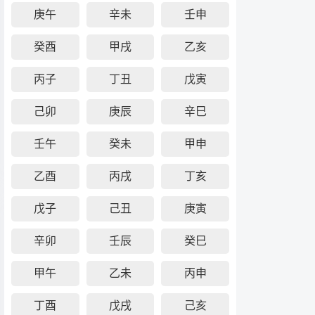
庚午
辛未
壬申
癸酉
甲戌
乙亥
丙子
丁丑
戊寅
己卯
庚辰
辛巳
壬午
癸未
甲申
乙酉
丙戌
丁亥
戊子
己丑
庚寅
辛卯
壬辰
癸巳
甲午
乙未
丙申
丁酉
戊戌
己亥