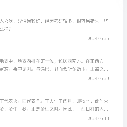
人喜欢，异性缘较好，经历考研较多，很容易错失一些
么样？
2024-05-25
地支中，地支酉排在第十位，位居西南方。在正西方
富态，柔中见刚。与遇巳、丑而会斩金断玉，肃煞之气
起看看吧。
2024-05-20
丁代表火，酉代表金。丁火生于酉月，即秋季，此时火
金，金生于秋，正是金旺之时。因此，丁酉日柱的人性
保守。
2024-05-18