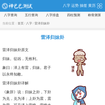
八字
运势
抽签
黄历
八字查询
五行查询
八字排盘
四柱预测
称骨测算
当前位置：
首页
/
八字
/
雷泽归妹卦
雷泽归妹卦
雷泽归妹卦原文
归妹。征凶，无攸利。
象曰：泽上有雷，归妹。君子
以永终知敝。
雷泽归妹卦详解
《象辞》说：归妹之卦，下卦
为兑，兑为泽；上卦为震，震