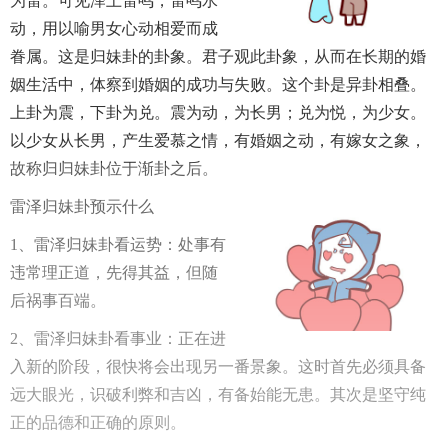
为雷。可见泽上雷鸣，雷鸣水
动，用以喻男女心动相爱而成
眷属。这是归妹卦的卦象。君子观此卦象，从而在长期的婚
姻生活中，体察到婚姻的成功与失败。这个卦是异卦相叠。
上卦为震，下卦为兑。震为动，为长男；兑为悦，为少女。
以少女从长男，产生爱慕之情，有婚姻之动，有嫁女之象，
故称归归妹卦位于渐卦之后。
雷泽归妹卦预示什么
1、雷泽归妹卦看运势：处事有
违常理正道，先得其益，但随
后祸事百端。
2、雷泽归妹卦看事业：正在进
入新的阶段，很快将会出现另一番景象。这时首先必须具备
远大眼光，识破利弊和吉凶，有备始能无患。其次是坚守纯
正的品德和正确的原则。