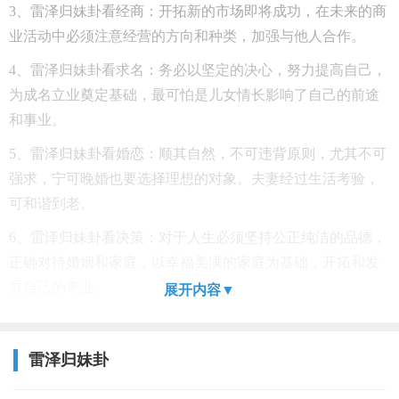
3、雷泽归妹卦看经商：开拓新的市场即将成功，在未来的商
业活动中必须注意经营的方向和种类，加强与他人合作。
4、雷泽归妹卦看求名：务必以坚定的决心，努力提高自己，
为成名立业奠定基础，最可怕是儿女情长影响了自己的前途
和事业。
5、雷泽归妹卦看婚恋：顺其自然，不可违背原则，尤其不可
强求，宁可晚婚也要选择理想的对象。夫妻经过生活考验，
可和谐到老。
6、雷泽归妹卦看决策：对于人生必须坚持公正纯洁的品德，
正确对待婚姻和家庭，以幸福美满的家庭为基础，开拓和发
展自己的事业。
展开内容▼
雷泽归妹卦