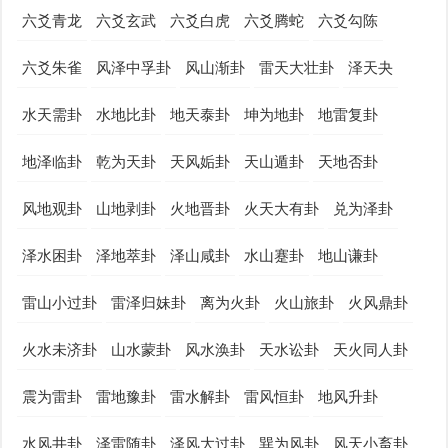
六爻青龙
六爻玄武
六爻白虎
六爻腾蛇
六爻勾陈
六爻朱雀
风泽中孚卦
风山渐卦
雷天大壮卦
泽天夬
水天需卦
水地比卦
地天泰卦
坤为地卦
地雷复卦
地泽临卦
乾为天卦
天风姤卦
天山遁卦
天地否卦
风地观卦
山地剥卦
火地晋卦
火天大有卦
兑为泽卦
泽水困卦
泽地萃卦
泽山咸卦
水山蹇卦
地山谦卦
雷山小过卦
雷泽归妹卦
离为火卦
火山旅卦
火风鼎卦
火水未济卦
山水蒙卦
风水涣卦
天水讼卦
天火同人卦
震为雷卦
雷地豫卦
雷水解卦
雷风恒卦
地风升卦
水风井卦
泽雷随卦
泽风大过卦
巽为风卦
风天小畜卦