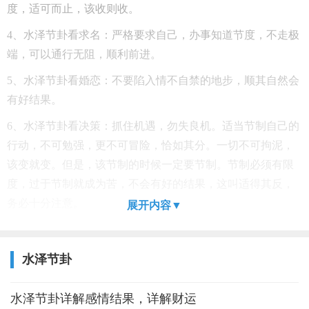
度，适可而止，该收则收。
4、水泽节卦看求名：严格要求自己，办事知道节度，不走极
端，可以通行无阻，顺利前进。
5、水泽节卦看婚恋：不要陷入情不自禁的地步，顺其自然会
有好结果。
6、水泽节卦看决策：抓住机遇，勿失良机。适当节制自己的
行动，不可勉强，更不可冒险，恰如其分。一切不可拘泥，
该变就变。但是，该节制的时候一定要节制。节制必须有限
度，过于节制就成为苦，不会有好的结果，这叫适得其反，
务必十分注意。
展开内容▼
水泽节卦
水泽节卦详解感情结果，详解财运