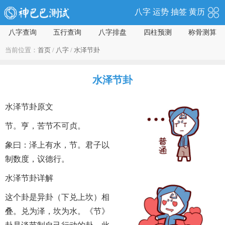
八字
运势
抽签
黄历
八字查询
五行查询
八字排盘
四柱预测
称骨测算
当前位置：
首页
/
八字
/
水泽节卦
水泽节卦
水泽节卦原文
节。亨，苦节不可贞。
象曰：泽上有水，节。君子以
制数度，议德行。
水泽节卦详解
这个卦是异卦（下兑上坎）相
叠。兑为泽，坎为水。《节》