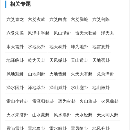
相关专题
六爻青龙
六爻玄武
六爻白虎
六爻腾蛇
六爻勾陈
六爻朱雀
风泽中孚卦
风山渐卦
雷天大壮卦
泽天夬
水天需卦
水地比卦
地天泰卦
坤为地卦
地雷复卦
地泽临卦
乾为天卦
天风姤卦
天山遁卦
天地否卦
风地观卦
山地剥卦
火地晋卦
火天大有卦
兑为泽卦
泽水困卦
泽地萃卦
泽山咸卦
水山蹇卦
地山谦卦
雷山小过卦
雷泽归妹卦
离为火卦
火山旅卦
火风鼎卦
火水未济卦
山水蒙卦
风水涣卦
天水讼卦
天火同人卦
震为雷卦
雷地豫卦
雷水解卦
雷风恒卦
地风升卦