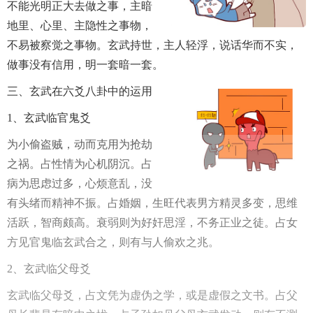
不能光明正大去做之事，主暗
地里、心里、主隐性之事物，
不易被察觉之事物。玄武持世，主人轻浮，说话华而不实，
做事没有信用，明一套暗一套。
三、玄武在六爻八卦中的运用
1、玄武临官鬼爻
为小偷盗贼，动而克用为抢劫
之祸。占性情为心机阴沉。占
病为思虑过多，心烦意乱，没
有头绪而精神不振。占婚姻，生旺代表男方精灵多变，思维
活跃，智商颇高。衰弱则为好奸思淫，不务正业之徒。占女
方见官鬼临玄武合之，则有与人偷欢之兆。
2、玄武临父母爻
玄武临父母爻，占文凭为虚伪之学，或是虚假之文书。占父