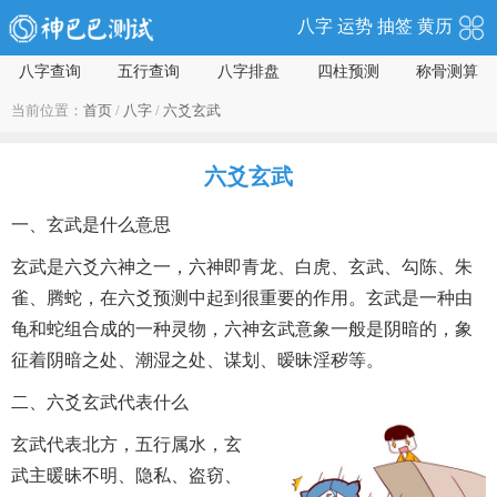
八字
运势
抽签
黄历
八字查询
五行查询
八字排盘
四柱预测
称骨测算
当前位置：
首页
/
八字
/
六爻玄武
六爻玄武
一、玄武是什么意思
玄武是六爻六神之一，六神即青龙、白虎、玄武、勾陈、朱
雀、腾蛇，在六爻预测中起到很重要的作用。玄武是一种由
龟和蛇组合成的一种灵物，六神玄武意象一般是阴暗的，象
征着阴暗之处、潮湿之处、谋划、暧昧淫秽等。
二、六爻玄武代表什么
玄武代表北方，五行属水，玄
武主暖昧不明、隐私、盗窃、