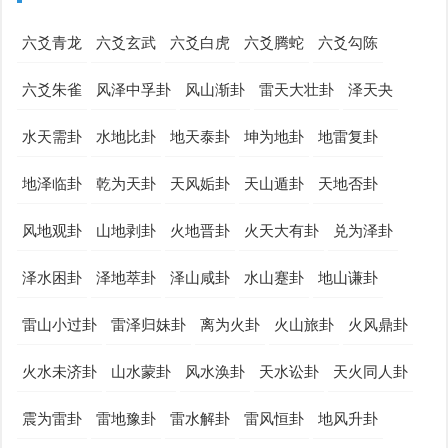
六爻青龙
六爻玄武
六爻白虎
六爻腾蛇
六爻勾陈
六爻朱雀
风泽中孚卦
风山渐卦
雷天大壮卦
泽天夬
水天需卦
水地比卦
地天泰卦
坤为地卦
地雷复卦
地泽临卦
乾为天卦
天风姤卦
天山遁卦
天地否卦
风地观卦
山地剥卦
火地晋卦
火天大有卦
兑为泽卦
泽水困卦
泽地萃卦
泽山咸卦
水山蹇卦
地山谦卦
雷山小过卦
雷泽归妹卦
离为火卦
火山旅卦
火风鼎卦
火水未济卦
山水蒙卦
风水涣卦
天水讼卦
天火同人卦
震为雷卦
雷地豫卦
雷水解卦
雷风恒卦
地风升卦