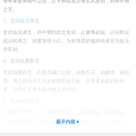
母长辈是有暗中之忧，占子孙如见父母玄武发动，则有不测
之灾。
3、玄武临兄弟爻
玄武临兄弟爻，卦中遇到此爻发动，占赌博必输。占问财运
或运程遇之，就要加倍小心，为有预谋的骗财或者是为娱乐
而耗财。
4、玄武临妻财爻
玄武临妻财爻，占财为偏门之财，来路不正，如赌博、赌彩
类。男占婚为不正当女友或苟合之妇，合世者未婚必然先
居，合旁爻官者为易与他人有奸情。
5、玄武临子孙爻
玄武临子孙爻，占儿女如果旺相，为享乐洒脱，思虑深远。
占财则因奇谋异智而获利，如旺，则终有所成，衰无此运。
展开内容▼