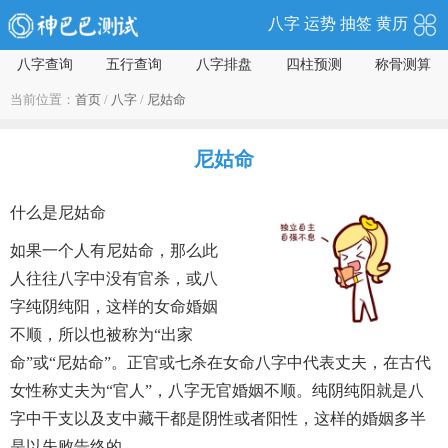
八字
运势
抽签
黄历
八字查询
五行查询
八字排盘
四柱预测
称骨测算
当前位置：
首页
/
八字
/
尼姑命
尼姑命
什么是尼姑命
如果一个人有尼姑命，那么此
人往往八字中没有官杀，或八
字纯阴纯阳，这样的女命婚姻
不顺，所以也被称为“出家
命”或“尼姑命”。正官或七杀在女命八字中代表丈夫，在古代
女性称丈夫为“官人”，八字无官婚姻不顺。纯阴纯阳就是八
字中干支以及支中藏干都是阴性或者阳性，这样的婚姻多半
是以失败告终的。