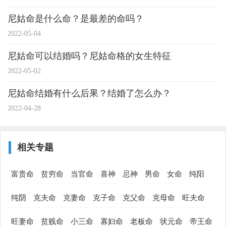
尼姑命是什么命？是最差的命吗？
2022-05-04
尼姑命可以结婚吗？尼姑命格的女生特征
2022-05-02
尼姑命结婚有什么后果？结婚了怎么办？
2022-04-28
相关专题
富贵命
贫穷命
当官命
喜神
忌神
男命
女命
纯阳
纯阴
克夫命
克妻命
克子命
克父命
克母命
旺夫命
旺妻命
贫贱命
小三命
寡妇命
老板命
状元命
帝王命