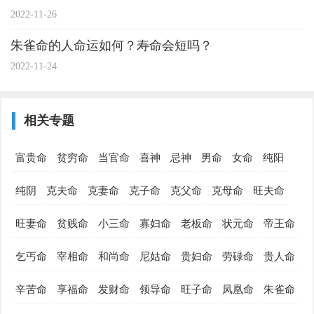
2022-11-26
朱雀命的人命运如何？寿命会短吗？
2022-11-24
相关专题
富贵命
贫穷命
当官命
喜神
忌神
男命
女命
纯阳
纯阴
克夫命
克妻命
克子命
克父命
克母命
旺夫命
旺妻命
贫贱命
小三命
寡妇命
老板命
状元命
帝王命
乞丐命
宰相命
和尚命
尼姑命
贵妇命
劳碌命
贵人命
辛苦命
享福命
发财命
领导命
旺子命
凤凰命
朱雀命