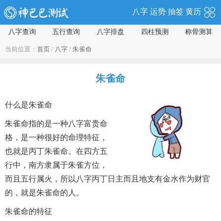
八字
运势
抽签
黄历
八字查询
五行查询
八字排盘
四柱预测
称骨测算
当前位置：
首页
/
八字
/
朱雀命
朱雀命
什么是朱雀命
朱雀命指的是一种八字富贵命
格，是一种很好的命理特征，
也就是丙丁朱雀命。在四方五
行中，南方隶属于朱雀方位，
而且五行属火，所以八字丙丁日主而且地支有金水作为财官
的，就是朱雀命的人。
朱雀命的特征