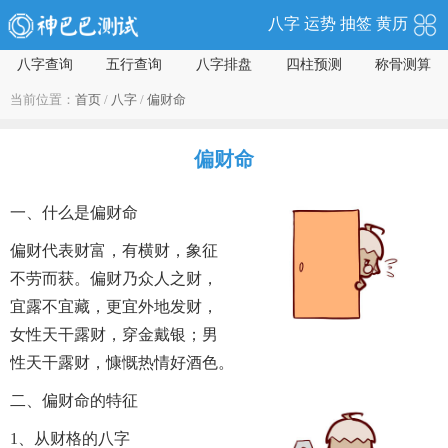
八字
运势
抽签
黄历
八字查询
五行查询
八字排盘
四柱预测
称骨测算
当前位置：
首页
/
八字
/
偏财命
偏财命
一、什么是偏财命
偏财代表财富，有横财，象征
不劳而获。偏财乃众人之财，
宜露不宜藏，更宜外地发财，
女性天干露财，穿金戴银；男
性天干露财，慷慨热情好酒色。
二、偏财命的特征
1、从财格的八字