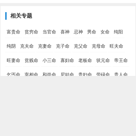
相关专题
富贵命
贫穷命
当官命
喜神
忌神
男命
女命
纯阳
纯阴
克夫命
克妻命
克子命
克父命
克母命
旺夫命
旺妻命
贫贱命
小三命
寡妇命
老板命
状元命
帝王命
乞丐命
宰相命
和尚命
尼姑命
贵妇命
劳碌命
贵人命
辛苦命
享福命
发财命
领导命
旺子命
凤凰命
朱雀命
穷苦命
富豪命
横财命
暴富命
富人命
偏财命
正财命
辛劳命
破财命
晚婚命