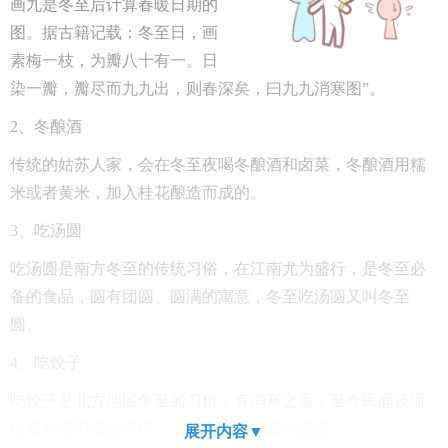
画九是冬至后计算春暖日期的
图。据古籍记载：冬至日，画
素梅一枝，为瓣八十有一。日
染一瓣，瓣尽而九九出，则春深矣，曰九九消寒图”。
2、冬酿酒
传统的姑苏人家，会在冬至夜喝冬酿酒和卤菜，冬酿酒用糯
米或者黄米，加入桂花酿造而成的。
3
、吃汤圆
吃汤圆是南方冬至的传统习俗，在江南尤为盛行，是冬至必
备的食品，圆有团圆、圆满的寓意，冬至吃汤圆又叫冬至
圆。
4
、吃饺子
吃饺子是北方地区冬至的习俗，有消寒之意，至今民间还流
传着冬至不端饺子碗，冻掉耳朵没人管的民谚。
展开内容▼